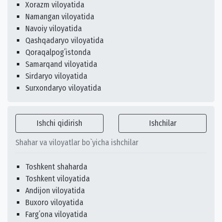
Xorazm viloyatida
Namangan viloyatida
Navoiy viloyatida
Qashqadaryo viloyatida
Qoraqalpogʻistonda
Samarqand viloyatida
Sirdaryo viloyatida
Surxondaryo viloyatida
Ishchi qidirish
Ishchilar
Shahar va viloyatlar bo`yicha ishchilar
Toshkent shaharda
Toshkent viloyatida
Andijon viloyatida
Buxoro viloyatida
Fargʻona viloyatida