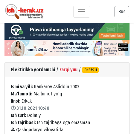
Rus
Elektirikka yordamchi
/
Farqi yuu
/
ID: 35911
Ismi va yili:
Kankarov Asliddin 2003
Ma'lumoti:
Ma'lumot yo'q
Jinsi:
Erkak
🕒 31.10.2021 10:40
Ish turi:
Doimiy
Ish tajribasi:
Ish tajribaga ega emasman
⛳
Qashqadaryo viloyatida