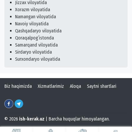
Jizzax viloyatida
Xorazm viloyatida
Namangan viloyatida
Navoiy viloyatida
Qashqadaryo viloyatida
Qoraqalpogʻistonda
Samarqand viloyatida
Sirdaryo viloyatida
Surxondaryo viloyatida
Biz haqimizda
Xizmatlarimiz
Aloqa
Saytni shartlari
© 2026
ish-kerak.uz
| Barcha huquqlar himoyalangan.