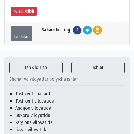
📞 Tel. qilish
Baham ko`ring:
←
Ishchilar
Ish qidirish
Ishlar
Shahar va viloyatlar bo`yicha ishlar
Toshkent shaharda
Toshkent viloyatida
Andijon viloyatida
Buxoro viloyatida
Fargʻona viloyatida
Jizzax viloyatida