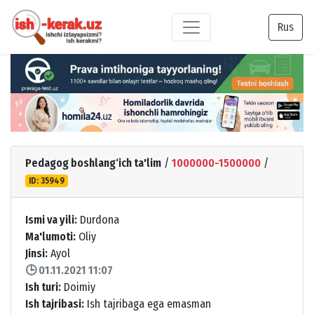
Rus
Pedagog boshlang‘ich ta'lim
/
1000000-1500000
/
ID: 35949
Ismi va yili:
Durdona
Ma'lumoti:
Oliy
Jinsi:
Ayol
🕒 01.11.2021 11:07
Ish turi:
Doimiy
Ish tajribasi:
Ish tajribaga ega emasman