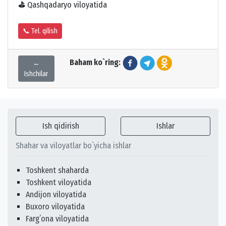
⛳
Qashqadaryo viloyatida
📞 Tel. qilish
Baham ko`ring:
←
Ishchilar
Ish qidirish
Ishlar
Shahar va viloyatlar bo`yicha ishlar
Toshkent shaharda
Toshkent viloyatida
Andijon viloyatida
Buxoro viloyatida
Fargʻona viloyatida