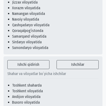
Jizzax viloyatida
Xorazm viloyatida
Namangan viloyatida
Navoiy viloyatida
Qashqadaryo viloyatida
Qoraqalpogʻistonda
Samarqand viloyatida
Sirdaryo viloyatida
Surxondaryo viloyatida
Ishchi qidirish
Ishchilar
Shahar va viloyatlar bo`yicha ishchilar
Toshkent shaharda
Toshkent viloyatida
Andijon viloyatida
Buxoro viloyatida