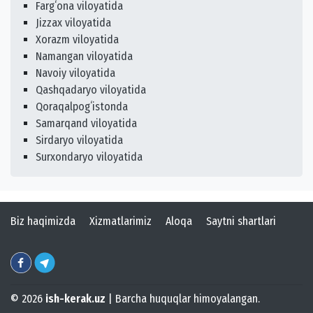
Fargʻona viloyatida
Jizzax viloyatida
Xorazm viloyatida
Namangan viloyatida
Navoiy viloyatida
Qashqadaryo viloyatida
Qoraqalpogʻistonda
Samarqand viloyatida
Sirdaryo viloyatida
Surxondaryo viloyatida
Biz haqimizda
Xizmatlarimiz
Aloqa
Saytni shartlari
© 2026
ish-kerak.uz
| Barcha huquqlar himoyalangan.