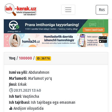
Rus
Yoq
/
100000
/
ID: 36776
Ismi va yili:
Abdurahmon
Ma'lumoti:
Ma'lumot yo'q
Jinsi:
Erkak
🕒 20.11.2021 13:40
Ish turi:
Vaqtincha
Ish tajribasi:
Ish tajribaga ega emasman
⛳
Andijon viloyatida