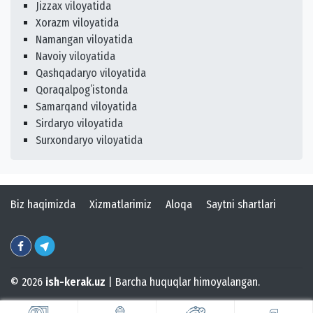
Jizzax viloyatida
Xorazm viloyatida
Namangan viloyatida
Navoiy viloyatida
Qashqadaryo viloyatida
Qoraqalpogʻistonda
Samarqand viloyatida
Sirdaryo viloyatida
Surxondaryo viloyatida
Biz haqimizda
Xizmatlarimiz
Aloqa
Saytni shartlari
© 2026
ish-kerak.uz
| Barcha huquqlar himoyalangan.