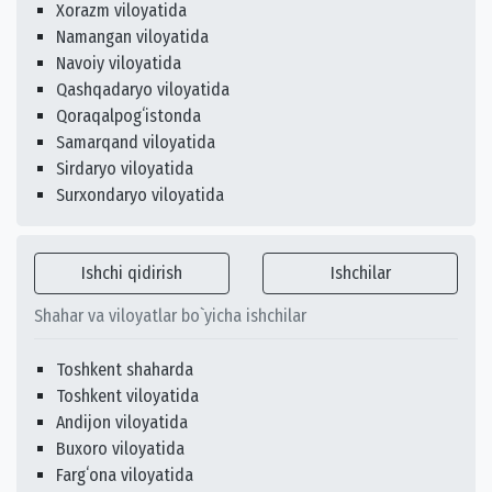
Xorazm viloyatida
Namangan viloyatida
Navoiy viloyatida
Qashqadaryo viloyatida
Qoraqalpogʻistonda
Samarqand viloyatida
Sirdaryo viloyatida
Surxondaryo viloyatida
Ishchi qidirish
Ishchilar
Shahar va viloyatlar bo`yicha ishchilar
Toshkent shaharda
Toshkent viloyatida
Andijon viloyatida
Buxoro viloyatida
Fargʻona viloyatida