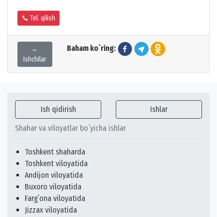
📞 Tel. qilish
Baham ko`ring:
←
Ishchilar
Ish qidirish
Ishlar
Shahar va viloyatlar bo`yicha ishlar
Toshkent shaharda
Toshkent viloyatida
Andijon viloyatida
Buxoro viloyatida
Fargʻona viloyatida
Jizzax viloyatida