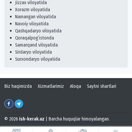
Jizzax viloyatida
Xorazm viloyatida
Namangan viloyatida
Navoiy viloyatida
Qashqadaryo viloyatida
Qoraqalpogʻistonda
Samarqand viloyatida
Sirdaryo viloyatida
Surxondaryo viloyatida
Biz haqimizda
Xizmatlarimiz
Aloqa
Saytni shartlari
© 2026
ish-kerak.uz
| Barcha huquqlar himoyalangan.