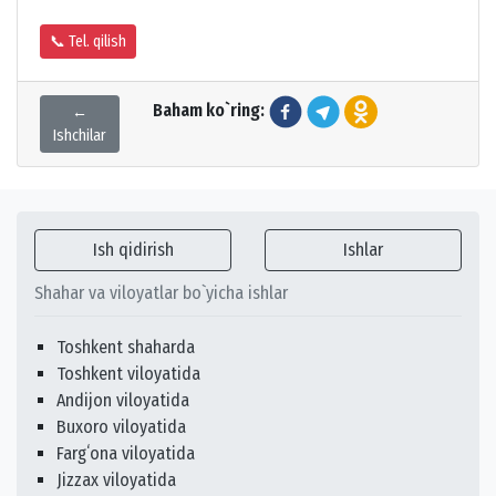
📞 Tel. qilish
Baham ko`ring:
←
Ishchilar
Ish qidirish
Ishlar
Shahar va viloyatlar bo`yicha ishlar
Toshkent shaharda
Toshkent viloyatida
Andijon viloyatida
Buxoro viloyatida
Fargʻona viloyatida
Jizzax viloyatida