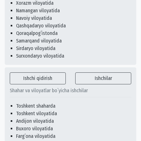
Xorazm viloyatida
Namangan viloyatida
Navoiy viloyatida
Qashqadaryo viloyatida
Qoraqalpogʻistonda
Samarqand viloyatida
Sirdaryo viloyatida
Surxondaryo viloyatida
Ishchi qidirish
Ishchilar
Shahar va viloyatlar bo`yicha ishchilar
Toshkent shaharda
Toshkent viloyatida
Andijon viloyatida
Buxoro viloyatida
Fargʻona viloyatida