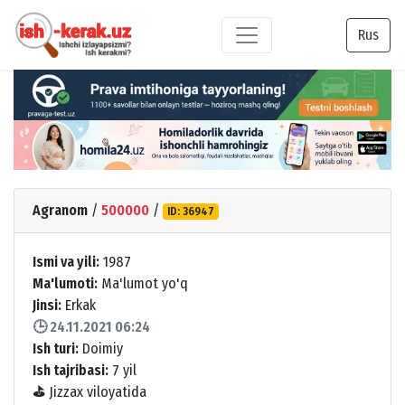
Rus
Agranom
/
500000
/
ID: 36947
Ismi va yili:
1987
Ma'lumoti:
Ma'lumot yo'q
Jinsi:
Erkak
🕒 24.11.2021 06:24
Ish turi:
Doimiy
Ish tajribasi:
7 yil
⛳
Jizzax viloyatida