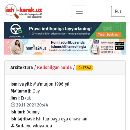
Rus
Arxitektura
/
Kelishilgan holda
/
ID: 37241
Ismi va yili:
Ma'murjon 1996-yil
Ma'lumoti:
Oliy
Jinsi:
Erkak
🕒 29.11.2021 20:44
Ish turi:
Doimiy
Ish tajribasi:
Ish tajribaga ega emasman
⛳
Sirdaryo viloyatida