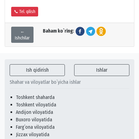
📞 Tel. qilish
Baham ko`ring:
←
Ishchilar
Ish qidirish
Ishlar
Shahar va viloyatlar bo`yicha ishlar
Toshkent shaharda
Toshkent viloyatida
Andijon viloyatida
Buxoro viloyatida
Fargʻona viloyatida
Jizzax viloyatida