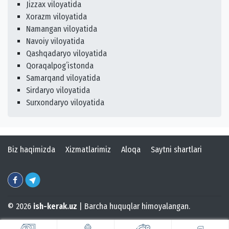
Jizzax viloyatida
Xorazm viloyatida
Namangan viloyatida
Navoiy viloyatida
Qashqadaryo viloyatida
Qoraqalpogʻistonda
Samarqand viloyatida
Sirdaryo viloyatida
Surxondaryo viloyatida
Biz haqimizda
Xizmatlarimiz
Aloqa
Saytni shartlari
© 2026
ish-kerak.uz
| Barcha huquqlar himoyalangan.