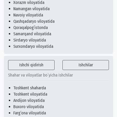
Xorazm viloyatida
Namangan viloyatida
Navoiy viloyatida
Qashqadaryo viloyatida
Qoraqalpogʻistonda
Samarqand viloyatida
Sirdaryo viloyatida
Surxondaryo viloyatida
Ishchi qidirish
Ishchilar
Shahar va viloyatlar bo`yicha ishchilar
Toshkent shaharda
Toshkent viloyatida
Andijon viloyatida
Buxoro viloyatida
Fargʻona viloyatida