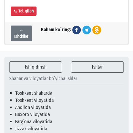
📞 Tel. qilish
Baham ko`ring:
←
Ishchilar
Ish qidirish
Ishlar
Shahar va viloyatlar bo`yicha ishlar
Toshkent shaharda
Toshkent viloyatida
Andijon viloyatida
Buxoro viloyatida
Fargʻona viloyatida
Jizzax viloyatida