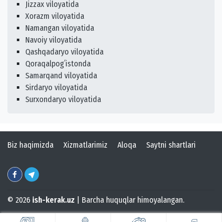
Jizzax viloyatida
Xorazm viloyatida
Namangan viloyatida
Navoiy viloyatida
Qashqadaryo viloyatida
Qoraqalpogʻistonda
Samarqand viloyatida
Sirdaryo viloyatida
Surxondaryo viloyatida
Biz haqimizda
Xizmatlarimiz
Aloqa
Saytni shartlari
© 2026
ish-kerak.uz
| Barcha huquqlar himoyalangan.