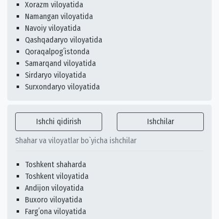
Xorazm viloyatida
Namangan viloyatida
Navoiy viloyatida
Qashqadaryo viloyatida
Qoraqalpogʻistonda
Samarqand viloyatida
Sirdaryo viloyatida
Surxondaryo viloyatida
Ishchi qidirish
Ishchilar
Shahar va viloyatlar bo`yicha ishchilar
Toshkent shaharda
Toshkent viloyatida
Andijon viloyatida
Buxoro viloyatida
Fargʻona viloyatida