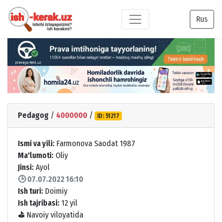
Rus
Pedagog
/
4000000
/
ID: 51217
Ismi va yili:
Farmonova Saodat 1987
Ma'lumoti:
Oliy
Jinsi:
Ayol
🕒 07.07.2022 16:10
Ish turi:
Doimiy
Ish tajribasi:
12 yil
⛳
Navoiy viloyatida