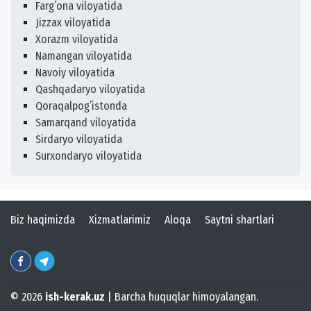
Fargʻona viloyatida
Jizzax viloyatida
Xorazm viloyatida
Namangan viloyatida
Navoiy viloyatida
Qashqadaryo viloyatida
Qoraqalpogʻistonda
Samarqand viloyatida
Sirdaryo viloyatida
Surxondaryo viloyatida
Biz haqimizda
Xizmatlarimiz
Aloqa
Saytni shartlari
© 2026
ish-kerak.uz
| Barcha huquqlar himoyalangan.