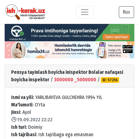
Rus
Pensya tayinlash boyicha inispektor Bolalar nafaqasi
boyicha inspektor
/
3000000 _5000000
/
ID: 57256
Ismi va yili:
YARLIBAYEVA GULCHEHRA 1994 YIL
Ma'lumoti:
O'rta
Jinsi:
Ayol
🕒 19.09.2022 22:22
Ish turi:
Doimiy
Ish tajribasi:
Ish tajribaga ega emasman