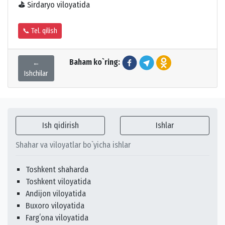
⛳
Sirdaryo viloyatida
📞 Tel. qilish
Baham ko`ring:
←
Ishchilar
Ish qidirish
Ishlar
Shahar va viloyatlar bo`yicha ishlar
Toshkent shaharda
Toshkent viloyatida
Andijon viloyatida
Buxoro viloyatida
Fargʻona viloyatida