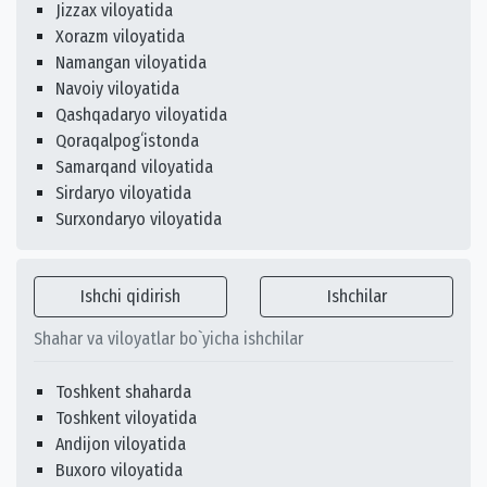
Jizzax viloyatida
Xorazm viloyatida
Namangan viloyatida
Navoiy viloyatida
Qashqadaryo viloyatida
Qoraqalpogʻistonda
Samarqand viloyatida
Sirdaryo viloyatida
Surxondaryo viloyatida
Ishchi qidirish
Ishchilar
Shahar va viloyatlar bo`yicha ishchilar
Toshkent shaharda
Toshkent viloyatida
Andijon viloyatida
Buxoro viloyatida