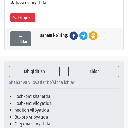
⛳
Jizzax viloyatida
📞 Tel. qilish
Baham ko`ring:
←
Ishchilar
Ish qidirish
Ishlar
Shahar va viloyatlar bo`yicha ishlar
Toshkent shaharda
Toshkent viloyatida
Andijon viloyatida
Buxoro viloyatida
Fargʻona viloyatida