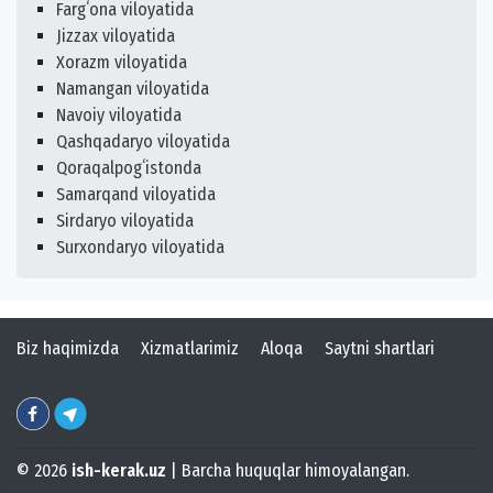
Fargʻona viloyatida
Jizzax viloyatida
Xorazm viloyatida
Namangan viloyatida
Navoiy viloyatida
Qashqadaryo viloyatida
Qoraqalpogʻistonda
Samarqand viloyatida
Sirdaryo viloyatida
Surxondaryo viloyatida
Biz haqimizda
Xizmatlarimiz
Aloqa
Saytni shartlari
© 2026
ish-kerak.uz
| Barcha huquqlar himoyalangan.