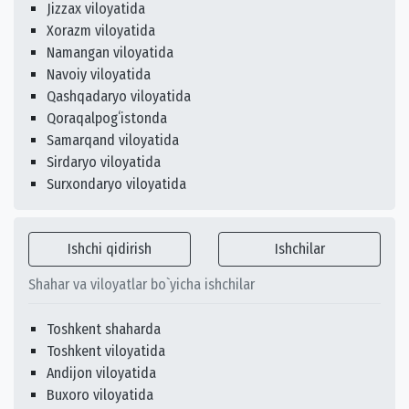
Jizzax viloyatida
Xorazm viloyatida
Namangan viloyatida
Navoiy viloyatida
Qashqadaryo viloyatida
Qoraqalpogʻistonda
Samarqand viloyatida
Sirdaryo viloyatida
Surxondaryo viloyatida
Ishchi qidirish
Ishchilar
Shahar va viloyatlar bo`yicha ishchilar
Toshkent shaharda
Toshkent viloyatida
Andijon viloyatida
Buxoro viloyatida