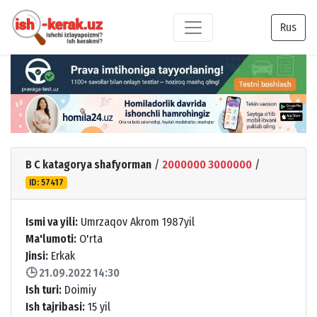
Rus
B C katagorya shafyorman
/
2000000 3000000
/
ID: 57417
Ismi va yili:
Umrzaqov Akrom 1987yil
Ma'lumoti:
O'rta
Jinsi:
Erkak
🕒 21.09.2022 14:30
Ish turi:
Doimiy
Ish tajribasi:
15 yil