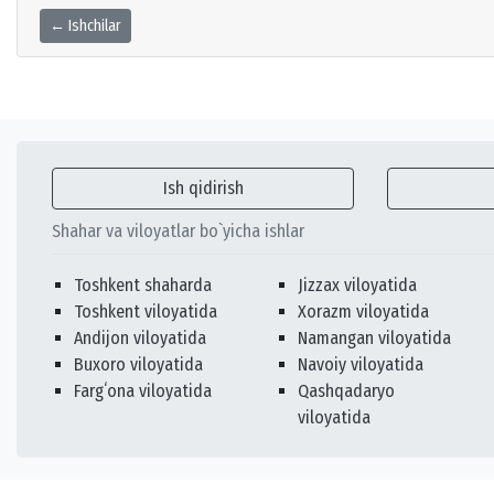
← Ishchilar
Ish qidirish
Shahar va viloyatlar bo`yicha ishlar
Toshkent shaharda
Jizzax viloyatida
Toshkent viloyatida
Xorazm viloyatida
Andijon viloyatida
Namangan viloyatida
Buxoro viloyatida
Navoiy viloyatida
Fargʻona viloyatida
Qashqadaryo
viloyatida