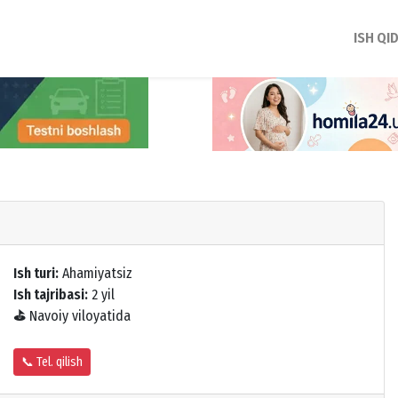
ISH QI
Ish turi:
Ahamiyatsiz
Ish tajribasi:
2 yil
⛳
Navoiy viloyatida
📞 Tel. qilish