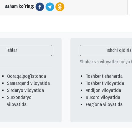
Baham ko`ring:
Ishlar
Ishchi qidiris
Shahar va viloyatlar bo`yic
Qoraqalpogʻistonda
Toshkent shaharda
Samarqand viloyatida
Toshkent viloyatida
Sirdaryo viloyatida
Andijon viloyatida
Surxondaryo
Buxoro viloyatida
viloyatida
Fargʻona viloyatida