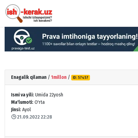
Enagalik qilaman
/
1millon
/
ID: 57457
Ismi va yili:
Umida 22yosh
Ma'lumoti:
O'rta
Jinsi:
Ayol
🕒 21.09.2022 22:28