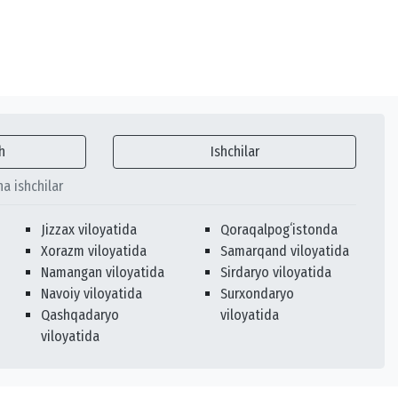
h
Ishchilar
ha ishchilar
Jizzax viloyatida
Qoraqalpogʻistonda
Xorazm viloyatida
Samarqand viloyatida
Namangan viloyatida
Sirdaryo viloyatida
Navoiy viloyatida
Surxondaryo
Qashqadaryo
viloyatida
viloyatida