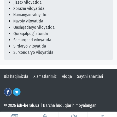
Jizzax viloyatida
Xorazm viloyatida
Namangan viloyatida
Navoiy viloyatida
Qashqadaryo viloyatida
Qoraqalpogʻistonda
Samarqand viloyatida
Sirdaryo viloyatida
Surxondaryo viloyatida
Biz haqimizda
Xizmatlarimiz
Aloqa
Saytni shartlari
© 2026
ish-kerak.uz
| Barcha huquqlar himoyalangan.