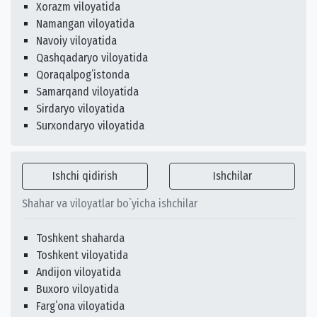
Xorazm viloyatida
Namangan viloyatida
Navoiy viloyatida
Qashqadaryo viloyatida
Qoraqalpogʻistonda
Samarqand viloyatida
Sirdaryo viloyatida
Surxondaryo viloyatida
Ishchi qidirish
Ishchilar
Shahar va viloyatlar bo`yicha ishchilar
Toshkent shaharda
Toshkent viloyatida
Andijon viloyatida
Buxoro viloyatida
Fargʻona viloyatida