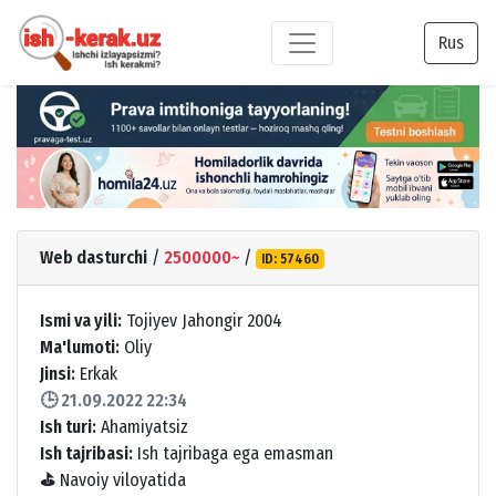
Rus
Web dasturchi
/
2500000~
/
ID: 57460
Ismi va yili:
Tojiyev Jahongir 2004
Ma'lumoti:
Oliy
Jinsi:
Erkak
🕒 21.09.2022 22:34
Ish turi:
Ahamiyatsiz
Ish tajribasi:
Ish tajribaga ega emasman
⛳
Navoiy viloyatida