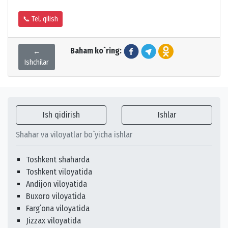
📞 Tel. qilish
Baham ko`ring:
←
Ishchilar
Ish qidirish
Ishlar
Shahar va viloyatlar bo`yicha ishlar
Toshkent shaharda
Toshkent viloyatida
Andijon viloyatida
Buxoro viloyatida
Fargʻona viloyatida
Jizzax viloyatida