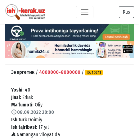
Rus
Энергетик
/
4000000-8000000
/
ID: 10241
Yoshi:
40
Jinsi:
Erkak
Ma'lumoti:
Oliy
🕒 08.09.2022 20:00
Ish turi:
Doimiy
Ish tajribasi:
17 yil
⛳
Namangan viloyatida