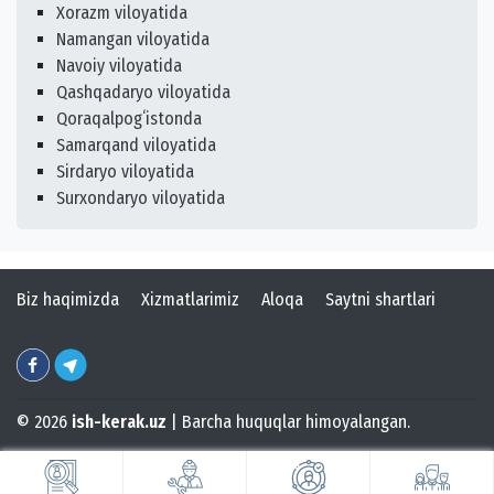
Xorazm viloyatida
Namangan viloyatida
Navoiy viloyatida
Qashqadaryo viloyatida
Qoraqalpogʻistonda
Samarqand viloyatida
Sirdaryo viloyatida
Surxondaryo viloyatida
Biz haqimizda
Xizmatlarimiz
Aloqa
Saytni shartlari
© 2026
ish-kerak.uz
| Barcha huquqlar himoyalangan.