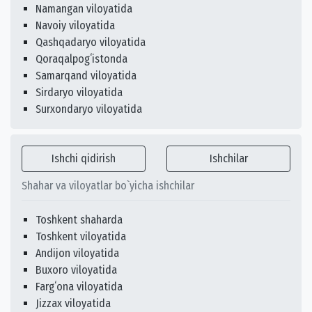
Namangan viloyatida
Navoiy viloyatida
Qashqadaryo viloyatida
Qoraqalpogʻistonda
Samarqand viloyatida
Sirdaryo viloyatida
Surxondaryo viloyatida
Ishchi qidirish
Ishchilar
Shahar va viloyatlar bo`yicha ishchilar
Toshkent shaharda
Toshkent viloyatida
Andijon viloyatida
Buxoro viloyatida
Fargʻona viloyatida
Jizzax viloyatida