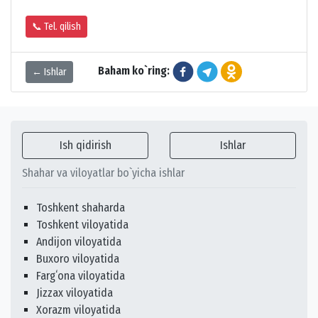
📞 Tel. qilish
Baham ko`ring:
← Ishlar
Ish qidirish
Ishlar
Shahar va viloyatlar bo`yicha ishlar
Toshkent shaharda
Toshkent viloyatida
Andijon viloyatida
Buxoro viloyatida
Fargʻona viloyatida
Jizzax viloyatida
Xorazm viloyatida