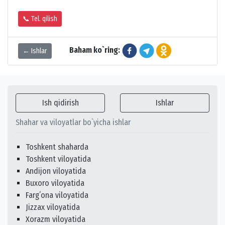
📞 Tel. qilish
Baham ko`ring:
← Ishlar
Ish qidirish
Ishlar
Shahar va viloyatlar bo`yicha ishlar
Toshkent shaharda
Toshkent viloyatida
Andijon viloyatida
Buxoro viloyatida
Fargʻona viloyatida
Jizzax viloyatida
Xorazm viloyatida