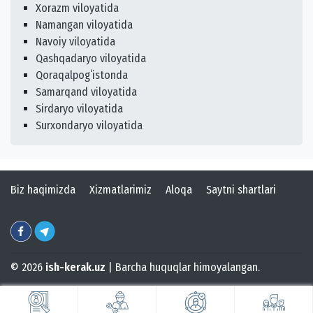
Xorazm viloyatida
Namangan viloyatida
Navoiy viloyatida
Qashqadaryo viloyatida
Qoraqalpogʻistonda
Samarqand viloyatida
Sirdaryo viloyatida
Surxondaryo viloyatida
Biz haqimizda
Xizmatlarimiz
Aloqa
Saytni shartlari
© 2026
ish-kerak.uz
| Barcha huquqlar himoyalangan.