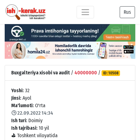
Rus
Buxgalteriya xisobi va audit
/
40000000
/
ID: 10508
Yoshi:
32
Jinsi:
Ayol
Ma'lumoti:
O'rta
🕒 22.09.2022 14:34
Ish turi:
Doimiy
Ish tajribasi:
10 yil
⛳
Toshkent viloyatida