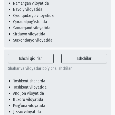
Namangan viloyatida
Navoiy viloyatida
Qashqadaryo viloyatida
Qoraqalpogʻistonda
Samarqand viloyatida
Sirdaryo viloyatida
Surxondaryo viloyatida
Ishchi qidirish
Ishchilar
Shahar va viloyatlar bo`yicha ishchilar
Toshkent shaharda
Toshkent viloyatida
Andijon viloyatida
Buxoro viloyatida
Fargʻona viloyatida
Jizzax viloyatida