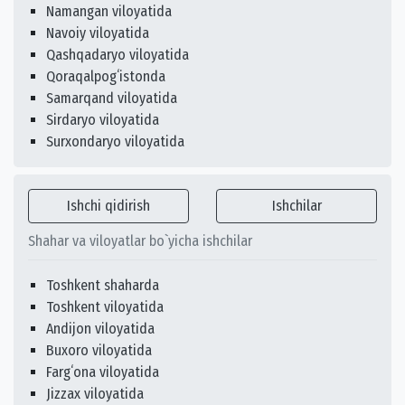
Namangan viloyatida
Navoiy viloyatida
Qashqadaryo viloyatida
Qoraqalpogʻistonda
Samarqand viloyatida
Sirdaryo viloyatida
Surxondaryo viloyatida
Ishchi qidirish
Ishchilar
Shahar va viloyatlar bo`yicha ishchilar
Toshkent shaharda
Toshkent viloyatida
Andijon viloyatida
Buxoro viloyatida
Fargʻona viloyatida
Jizzax viloyatida