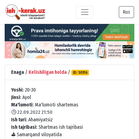
Rus
Enaga
/
Kelishiligan holda
/
ID: 50516
Yoshi:
20-30
Jinsi:
Ayol
Ma'lumoti:
Ma'lumoti shartemas
🕒 22.09.2022 21:50
Ish turi:
Ahamiyatsiz
Ish tajribasi:
Shartmas ish tajribasi
⛳
Samarqand viloyatida