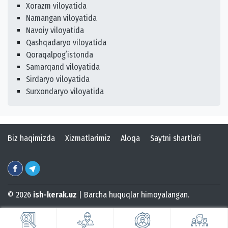
Xorazm viloyatida
Namangan viloyatida
Navoiy viloyatida
Qashqadaryo viloyatida
Qoraqalpogʻistonda
Samarqand viloyatida
Sirdaryo viloyatida
Surxondaryo viloyatida
Biz haqimizda
Xizmatlarimiz
Aloqa
Saytni shartlari
© 2026
ish-kerak.uz
| Barcha huquqlar himoyalangan.