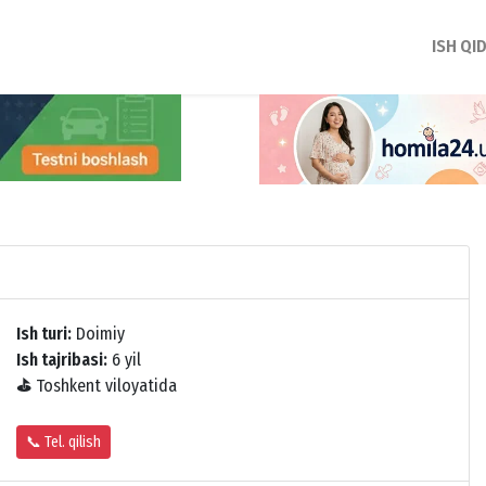
ISH QI
Ish turi:
Doimiy
Ish tajribasi:
6 yil
⛳
Toshkent viloyatida
📞 Tel. qilish