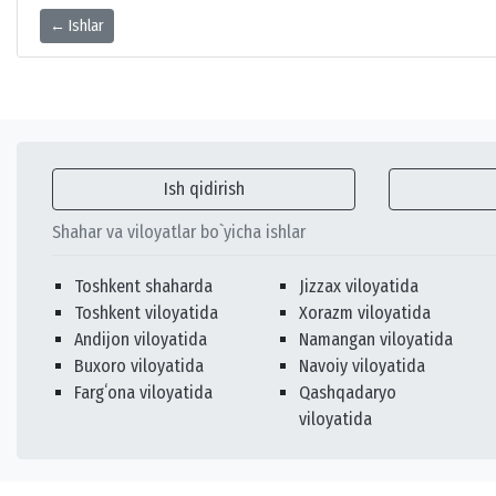
← Ishlar
Ish qidirish
Shahar va viloyatlar bo`yicha ishlar
Toshkent shaharda
Jizzax viloyatida
Toshkent viloyatida
Xorazm viloyatida
Andijon viloyatida
Namangan viloyatida
Buxoro viloyatida
Navoiy viloyatida
Fargʻona viloyatida
Qashqadaryo
viloyatida