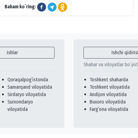
Baham ko`ring:
Ishlar
Ishchi qidiris
Shahar va viloyatlar bo`yic
Qoraqalpogʻistonda
Toshkent shaharda
Samarqand viloyatida
Toshkent viloyatida
Sirdaryo viloyatida
Andijon viloyatida
Surxondaryo
Buxoro viloyatida
viloyatida
Fargʻona viloyatida