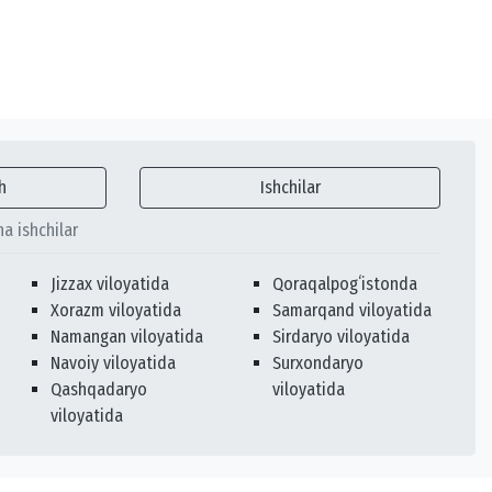
h
Ishchilar
ha ishchilar
Jizzax viloyatida
Qoraqalpogʻistonda
Xorazm viloyatida
Samarqand viloyatida
Namangan viloyatida
Sirdaryo viloyatida
Navoiy viloyatida
Surxondaryo
Qashqadaryo
viloyatida
viloyatida