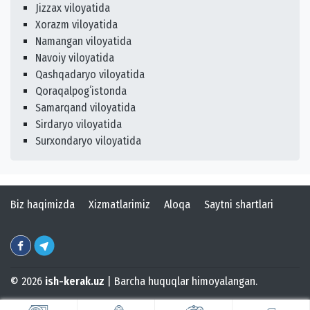
Jizzax viloyatida
Xorazm viloyatida
Namangan viloyatida
Navoiy viloyatida
Qashqadaryo viloyatida
Qoraqalpogʻistonda
Samarqand viloyatida
Sirdaryo viloyatida
Surxondaryo viloyatida
Biz haqimizda
Xizmatlarimiz
Aloqa
Saytni shartlari
© 2026
ish-kerak.uz
| Barcha huquqlar himoyalangan.