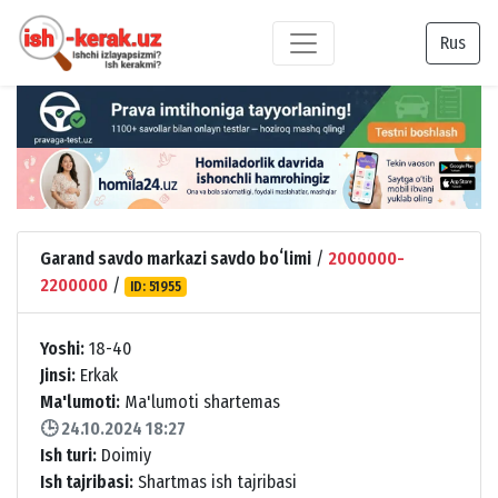
Rus
Garand savdo markazi savdo boʻlimi
/
2000000-
2200000
/
ID: 51955
Yoshi:
18-40
Jinsi:
Erkak
Ma'lumoti:
Ma'lumoti shartemas
🕒 24.10.2024 18:27
Ish turi:
Doimiy
Ish tajribasi:
Shartmas ish tajribasi