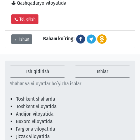
⛳
Qashqadaryo viloyatida
📞 Tel. qilish
Baham ko`ring:
← Ishlar
Ish qidirish
Ishlar
Shahar va viloyatlar bo`yicha ishlar
Toshkent shaharda
Toshkent viloyatida
Andijon viloyatida
Buxoro viloyatida
Fargʻona viloyatida
Jizzax viloyatida