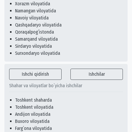
Xorazm viloyatida
Namangan viloyatida
Navoiy viloyatida
Qashqadaryo viloyatida
Qoraqalpogʻistonda
Samarqand viloyatida
Sirdaryo viloyatida
Surxondaryo viloyatida
Ishchi qidirish
Ishchilar
Shahar va viloyatlar bo`yicha ishchilar
Toshkent shaharda
Toshkent viloyatida
Andijon viloyatida
Buxoro viloyatida
Fargʻona viloyatida