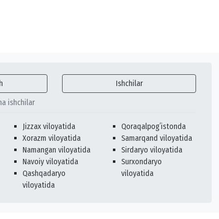
h
Ishchilar
ha ishchilar
Jizzax viloyatida
Qoraqalpogʻistonda
Xorazm viloyatida
Samarqand viloyatida
Namangan viloyatida
Sirdaryo viloyatida
Navoiy viloyatida
Surxondaryo
Qashqadaryo
viloyatida
viloyatida