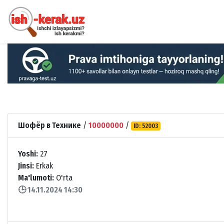
Шофёр в Технике
/
10000000
/
ID: 52003
Yoshi:
27
Jinsi:
Erkak
Ma'lumoti:
O'rta
🕒 14.11.2024 14:30