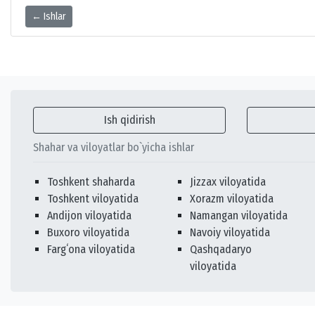
← Ishlar
Ish qidirish
Shahar va viloyatlar bo`yicha ishlar
Toshkent shaharda
Jizzax viloyatida
Toshkent viloyatida
Xorazm viloyatida
Andijon viloyatida
Namangan viloyatida
Buxoro viloyatida
Navoiy viloyatida
Fargʻona viloyatida
Qashqadaryo
viloyatida