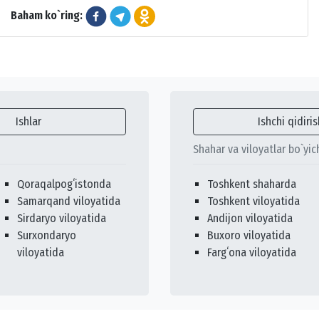
Baham ko`ring:
Ishlar
Ishchi qidiris
Shahar va viloyatlar bo`yic
Qoraqalpogʻistonda
Toshkent shaharda
Samarqand viloyatida
Toshkent viloyatida
Sirdaryo viloyatida
Andijon viloyatida
Surxondaryo
Buxoro viloyatida
viloyatida
Fargʻona viloyatida