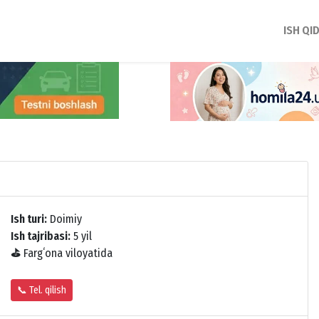
ISH QI
Ish turi:
Doimiy
Ish tajribasi:
5 yil
⛳
Fargʻona viloyatida
📞 Tel. qilish