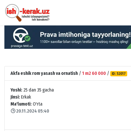
Akfa eshik rom yasash va ornatish
/
1 m2 60 000
/
ID: 52017
Yoshi:
25 dan 35 gacha
Jinsi:
Erkak
Ma'lumoti:
O'rta
🕒 20.11.2024 05:40