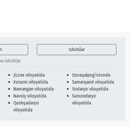
h
Ishchilar
ha ishchilar
Jizzax viloyatida
Qoraqalpogʻistonda
Xorazm viloyatida
Samarqand viloyatida
Namangan viloyatida
Sirdaryo viloyatida
Navoiy viloyatida
Surxondaryo
Qashqadaryo
viloyatida
viloyatida