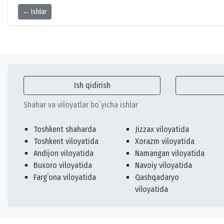
← Ishlar
Ish qidirish
Shahar va viloyatlar bo`yicha ishlar
Toshkent shaharda
Jizzax viloyatida
Toshkent viloyatida
Xorazm viloyatida
Andijon viloyatida
Namangan viloyatida
Buxoro viloyatida
Navoiy viloyatida
Fargʻona viloyatida
Qashqadaryo
viloyatida