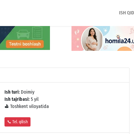
ISH QI
Ish turi:
Doimiy
Ish tajribasi:
5 yil
⛳
Toshkent viloyatida
📞 Tel. qilish