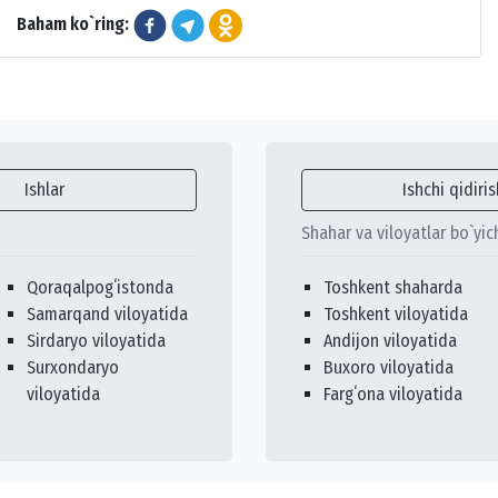
Baham ko`ring:
Ishlar
Ishchi qidiris
Shahar va viloyatlar bo`yic
Qoraqalpogʻistonda
Toshkent shaharda
Samarqand viloyatida
Toshkent viloyatida
Sirdaryo viloyatida
Andijon viloyatida
Surxondaryo
Buxoro viloyatida
viloyatida
Fargʻona viloyatida