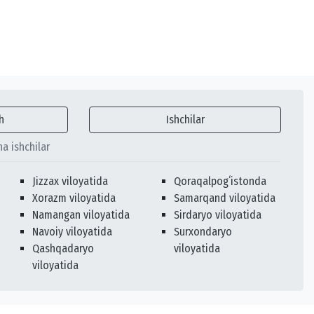
h
Ishchilar
ha ishchilar
Jizzax viloyatida
Qoraqalpogʻistonda
Xorazm viloyatida
Samarqand viloyatida
Namangan viloyatida
Sirdaryo viloyatida
Navoiy viloyatida
Surxondaryo
Qashqadaryo
viloyatida
viloyatida