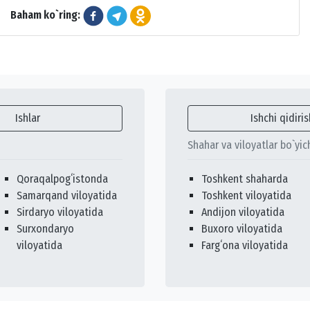
Baham ko`ring:
Ishlar
Ishchi qidiris
Shahar va viloyatlar bo`yic
Qoraqalpogʻistonda
Toshkent shaharda
Samarqand viloyatida
Toshkent viloyatida
Sirdaryo viloyatida
Andijon viloyatida
Surxondaryo
Buxoro viloyatida
viloyatida
Fargʻona viloyatida