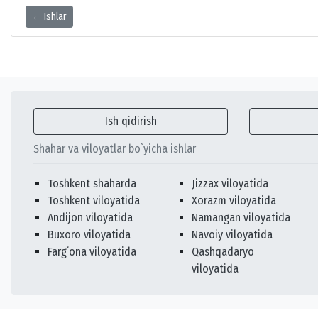
← Ishlar
Ish qidirish
Shahar va viloyatlar bo`yicha ishlar
Toshkent shaharda
Jizzax viloyatida
Toshkent viloyatida
Xorazm viloyatida
Andijon viloyatida
Namangan viloyatida
Buxoro viloyatida
Navoiy viloyatida
Fargʻona viloyatida
Qashqadaryo
viloyatida