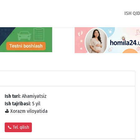
ISH QI
Ish turi:
Ahamiyatsiz
Ish tajribasi:
5 yil
⛳
Xorazm viloyatida
📞 Tel. qilish