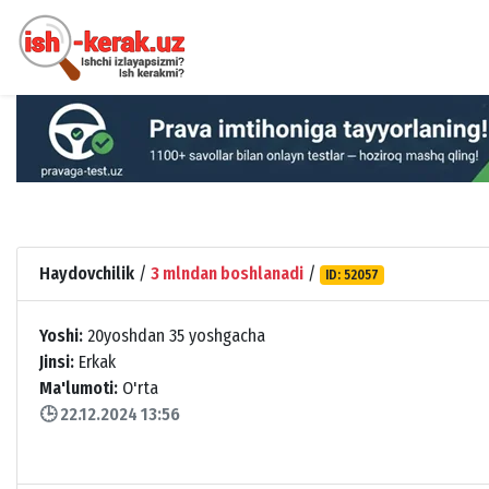
Haydovchilik
/
3 mlndan boshlanadi
/
ID: 52057
Yoshi:
20yoshdan 35 yoshgacha
Jinsi:
Erkak
Ma'lumoti:
O'rta
🕒 22.12.2024 13:56