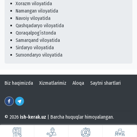
Xorazm viloyatida
Namangan viloyatida
Navoiy viloyatida
Qashqadaryo viloyatida
Qoraqalpogʻistonda
Samarqand viloyatida
Sirdaryo viloyatida
Surxondaryo viloyatida
Biz haqimizda
Xizmatlarimiz
Aloqa
Saytni shartlari
© 2026
ish-kerak.uz
| Barcha huquqlar himoyalangan.