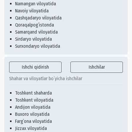
Namangan viloyatida
Navoiy viloyatida
Qashqadaryo viloyatida
Qoraqalpogʻistonda
Samarqand viloyatida
Sirdaryo viloyatida
Surxondaryo viloyatida
Ishchi qidirish
Ishchilar
Shahar va viloyatlar bo`yicha ishchilar
Toshkent shaharda
Toshkent viloyatida
Andijon viloyatida
Buxoro viloyatida
Fargʻona viloyatida
Jizzax viloyatida