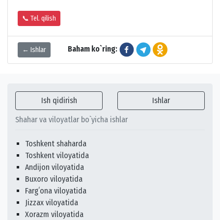
📞 Tel. qilish
Baham ko`ring:
← Ishlar
Ish qidirish
Ishlar
Shahar va viloyatlar bo`yicha ishlar
Toshkent shaharda
Toshkent viloyatida
Andijon viloyatida
Buxoro viloyatida
Fargʻona viloyatida
Jizzax viloyatida
Xorazm viloyatida