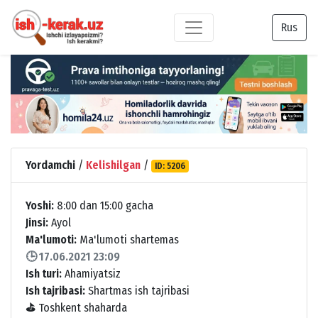
Rus
Yordamchi
/
Kelishilgan
/
ID: 5206
Yoshi:
8:00 dan 15:00 gacha
Jinsi:
Ayol
Ma'lumoti:
Ma'lumoti shartemas
🕒 17.06.2021 23:09
Ish turi:
Ahamiyatsiz
Ish tajribasi:
Shartmas ish tajribasi
⛳
Toshkent shaharda