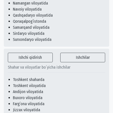
Namangan viloyatida
Navoiy viloyatida
Qashqadaryo viloyatida
Qoraqalpogʻistonda
Samarqand viloyatida
Sirdaryo viloyatida
Surxondaryo viloyatida
Ishchi qidirish
Ishchilar
Shahar va viloyatlar bo`yicha ishchilar
Toshkent shaharda
Toshkent viloyatida
Andijon viloyatida
Buxoro viloyatida
Fargʻona viloyatida
Jizzax viloyatida