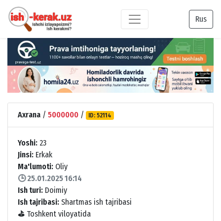
Rus
Axrana
/
5000000
/
ID: 52114
Yoshi:
23
Jinsi:
Erkak
Ma'lumoti:
Oliy
🕒 25.01.2025 16:14
Ish turi:
Doimiy
Ish tajribasi:
Shartmas ish tajribasi
⛳
Toshkent viloyatida