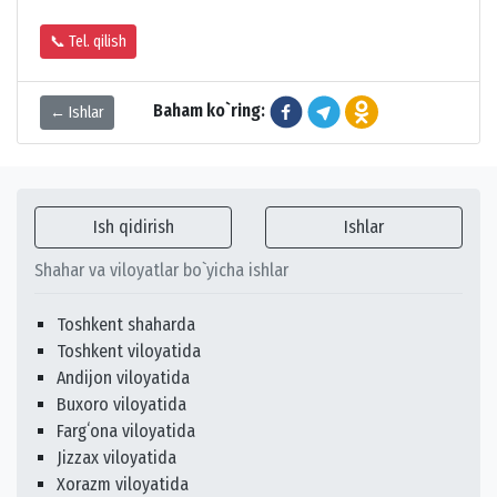
📞 Tel. qilish
Baham ko`ring:
← Ishlar
Ish qidirish
Ishlar
Shahar va viloyatlar bo`yicha ishlar
Toshkent shaharda
Toshkent viloyatida
Andijon viloyatida
Buxoro viloyatida
Fargʻona viloyatida
Jizzax viloyatida
Xorazm viloyatida