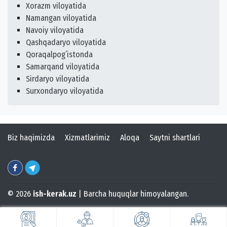
Xorazm viloyatida
Namangan viloyatida
Navoiy viloyatida
Qashqadaryo viloyatida
Qoraqalpogʻistonda
Samarqand viloyatida
Sirdaryo viloyatida
Surxondaryo viloyatida
Biz haqimizda
Xizmatlarimiz
Aloqa
Saytni shartlari
© 2026
ish-kerak.uz
| Barcha huquqlar himoyalangan.