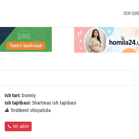
ISH QI
Ish turi:
Doimiy
Ish tajribasi:
Shartmas ish tajribasi
⛳
Toshkent viloyatida
📞 Tel. qilish