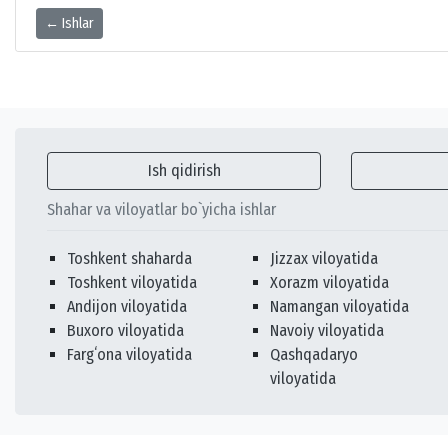
← Ishlar
Ish qidirish
Shahar va viloyatlar bo`yicha ishlar
Toshkent shaharda
Jizzax viloyatida
Toshkent viloyatida
Xorazm viloyatida
Andijon viloyatida
Namangan viloyatida
Buxoro viloyatida
Navoiy viloyatida
Fargʻona viloyatida
Qashqadaryo
viloyatida