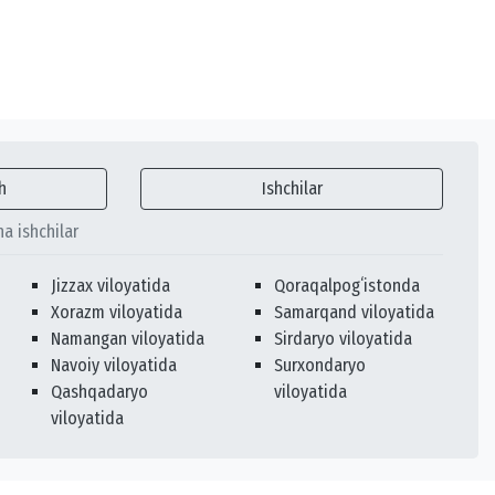
h
Ishchilar
ha ishchilar
Jizzax viloyatida
Qoraqalpogʻistonda
Xorazm viloyatida
Samarqand viloyatida
Namangan viloyatida
Sirdaryo viloyatida
Navoiy viloyatida
Surxondaryo
Qashqadaryo
viloyatida
viloyatida