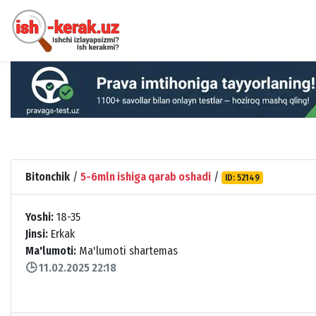
Bitonchik
/
5-6mln ishiga qarab oshadi
/
ID: 52149
Yoshi:
18-35
Jinsi:
Erkak
Ma'lumoti:
Ma'lumoti shartemas
🕒 11.02.2025 22:18