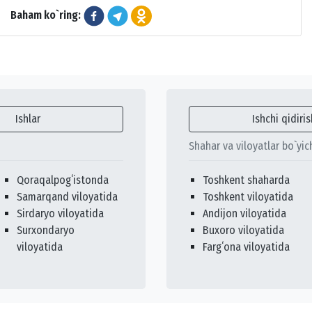
Baham ko`ring:
Ishlar
Ishchi qidiris
Shahar va viloyatlar bo`yic
Qoraqalpogʻistonda
Toshkent shaharda
Samarqand viloyatida
Toshkent viloyatida
Sirdaryo viloyatida
Andijon viloyatida
Surxondaryo
Buxoro viloyatida
viloyatida
Fargʻona viloyatida