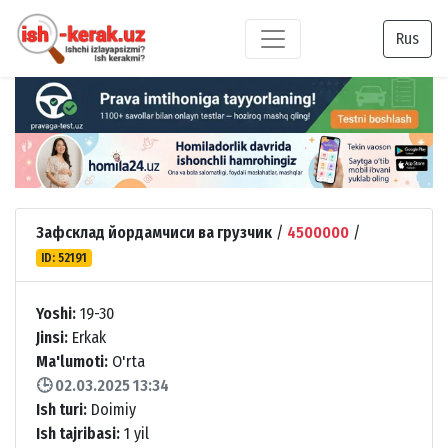
Rus
Зафсклад йордамчиси ва грузчик
/
4500000
/
ID: 52191
Yoshi:
19-30
Jinsi:
Erkak
Ma'lumoti:
O'rta
🕒 02.03.2025 13:34
Ish turi:
Doimiy
Ish tajribasi:
1 yil