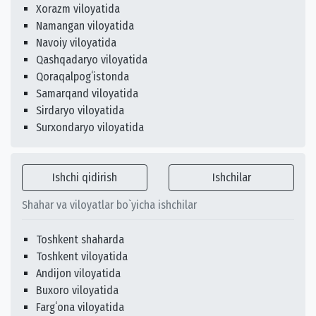
Xorazm viloyatida
Namangan viloyatida
Navoiy viloyatida
Qashqadaryo viloyatida
Qoraqalpogʻistonda
Samarqand viloyatida
Sirdaryo viloyatida
Surxondaryo viloyatida
Ishchi qidirish
Ishchilar
Shahar va viloyatlar bo`yicha ishchilar
Toshkent shaharda
Toshkent viloyatida
Andijon viloyatida
Buxoro viloyatida
Fargʻona viloyatida