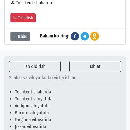
⛳
Toshkent shaharda
📞 Tel. qilish
Baham ko`ring:
← Ishlar
Ish qidirish
Ishlar
Shahar va viloyatlar bo`yicha ishlar
Toshkent shaharda
Toshkent viloyatida
Andijon viloyatida
Buxoro viloyatida
Fargʻona viloyatida
Jizzax viloyatida