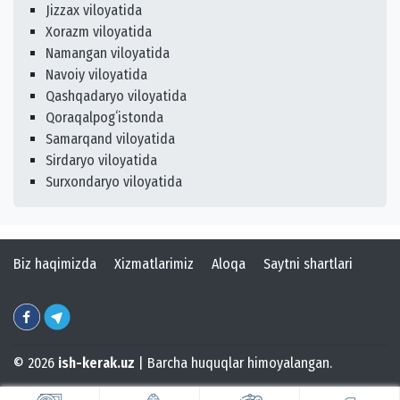
Jizzax viloyatida
Xorazm viloyatida
Namangan viloyatida
Navoiy viloyatida
Qashqadaryo viloyatida
Qoraqalpogʻistonda
Samarqand viloyatida
Sirdaryo viloyatida
Surxondaryo viloyatida
Biz haqimizda
Xizmatlarimiz
Aloqa
Saytni shartlari
© 2026
ish-kerak.uz
| Barcha huquqlar himoyalangan.