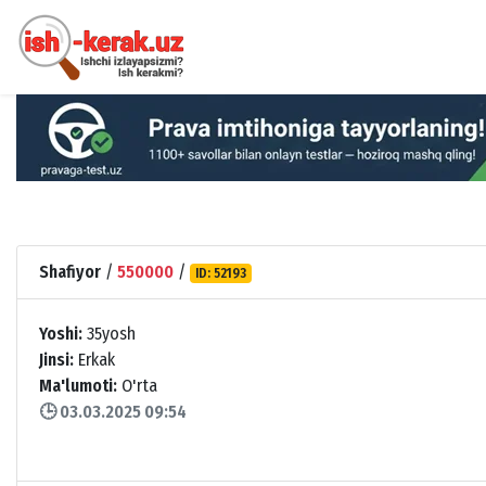
Shafiyor
/
550000
/
ID: 52193
Yoshi:
35yosh
Jinsi:
Erkak
Ma'lumoti:
O'rta
🕒 03.03.2025 09:54