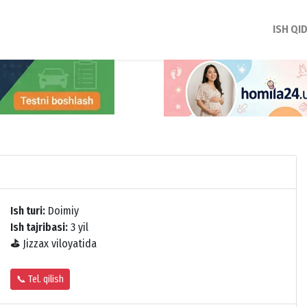
ISH QI
Ish turi:
Doimiy
Ish tajribasi:
3 yil
⛳
Jizzax viloyatida
📞 Tel. qilish