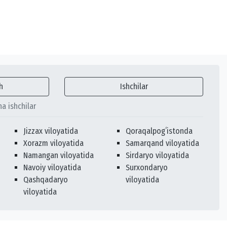
h
Ishchilar
ha ishchilar
Jizzax viloyatida
Qoraqalpogʻistonda
Xorazm viloyatida
Samarqand viloyatida
Namangan viloyatida
Sirdaryo viloyatida
Navoiy viloyatida
Surxondaryo
Qashqadaryo
viloyatida
viloyatida