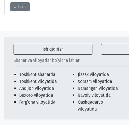
← Ishlar
Ish qidirish
Shahar va viloyatlar bo`yicha ishlar
Toshkent shaharda
Jizzax viloyatida
Toshkent viloyatida
Xorazm viloyatida
Andijon viloyatida
Namangan viloyatida
Buxoro viloyatida
Navoiy viloyatida
Fargʻona viloyatida
Qashqadaryo
viloyatida