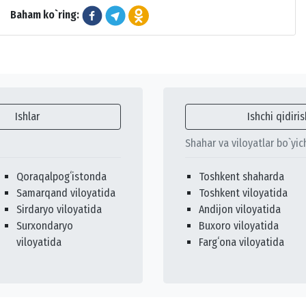
Baham ko`ring:
Ishlar
Ishchi qidiris
Shahar va viloyatlar bo`yic
Qoraqalpogʻistonda
Toshkent shaharda
Samarqand viloyatida
Toshkent viloyatida
Sirdaryo viloyatida
Andijon viloyatida
Surxondaryo
Buxoro viloyatida
viloyatida
Fargʻona viloyatida