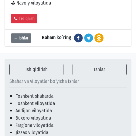
⛳
Navoiy viloyatida
📞 Tel. qilish
Baham ko`ring:
← Ishlar
Ish qidirish
Ishlar
Shahar va viloyatlar bo`yicha ishlar
Toshkent shaharda
Toshkent viloyatida
Andijon viloyatida
Buxoro viloyatida
Fargʻona viloyatida
Jizzax viloyatida