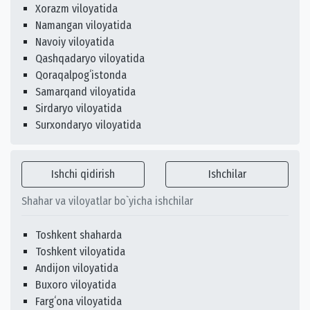
Xorazm viloyatida
Namangan viloyatida
Navoiy viloyatida
Qashqadaryo viloyatida
Qoraqalpogʻistonda
Samarqand viloyatida
Sirdaryo viloyatida
Surxondaryo viloyatida
Ishchi qidirish
Ishchilar
Shahar va viloyatlar bo`yicha ishchilar
Toshkent shaharda
Toshkent viloyatida
Andijon viloyatida
Buxoro viloyatida
Fargʻona viloyatida