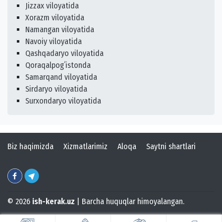
Jizzax viloyatida
Xorazm viloyatida
Namangan viloyatida
Navoiy viloyatida
Qashqadaryo viloyatida
Qoraqalpogʻistonda
Samarqand viloyatida
Sirdaryo viloyatida
Surxondaryo viloyatida
Biz haqimizda
Xizmatlarimiz
Aloqa
Saytni shartlari
© 2026
ish-kerak.uz
| Barcha huquqlar himoyalangan.