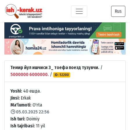
Rus
Темир йул ишчиси 3_ тоефа поезд тузувчи.
/
5000000 6000000.
/
ID: 52200
Yoshi:
40 ешда.
Jinsi:
Erkak
Ma'lumoti:
O'rta
🕒 05.03.2025 22:56
Ish turi:
Doimiy
Ish tajribasi:
11 yil