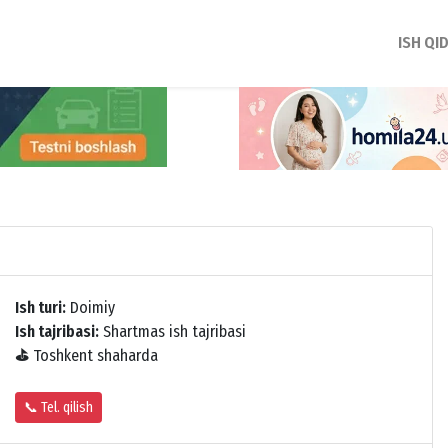
ISH QI
Ish turi:
Doimiy
Ish tajribasi:
Shartmas ish tajribasi
⛳
Toshkent shaharda
📞 Tel. qilish