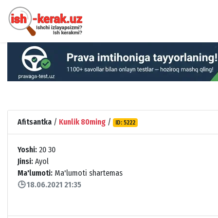
Afitsantka
/
Kunlik 80ming
/
ID: 5222
Yoshi:
20 30
Jinsi:
Ayol
Ma'lumoti:
Ma'lumoti shartemas
🕒 18.06.2021 21:35