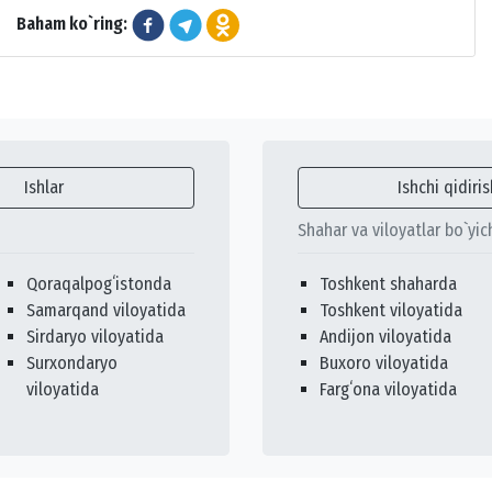
Baham ko`ring:
Ishlar
Ishchi qidiris
Shahar va viloyatlar bo`yic
Qoraqalpogʻistonda
Toshkent shaharda
Samarqand viloyatida
Toshkent viloyatida
Sirdaryo viloyatida
Andijon viloyatida
Surxondaryo
Buxoro viloyatida
viloyatida
Fargʻona viloyatida