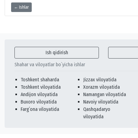
← Ishlar
Ish qidirish
Shahar va viloyatlar bo`yicha ishlar
Toshkent shaharda
Jizzax viloyatida
Toshkent viloyatida
Xorazm viloyatida
Andijon viloyatida
Namangan viloyatida
Buxoro viloyatida
Navoiy viloyatida
Fargʻona viloyatida
Qashqadaryo
viloyatida