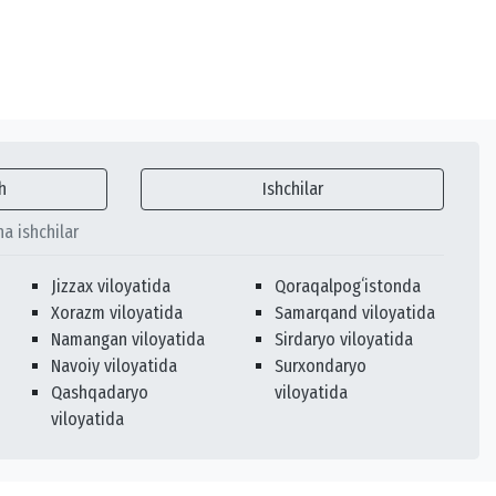
h
Ishchilar
ha ishchilar
Jizzax viloyatida
Qoraqalpogʻistonda
Xorazm viloyatida
Samarqand viloyatida
Namangan viloyatida
Sirdaryo viloyatida
Navoiy viloyatida
Surxondaryo
Qashqadaryo
viloyatida
viloyatida