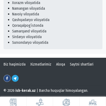
Xorazm viloyatida
Namangan viloyatida
Navoiy viloyatida
Qashqadaryo viloyatida
Qoraqalpogʻistonda
Samarqand viloyatida
Sirdaryo viloyatida
Surxondaryo viloyatida
Biz haqimizda
Xizmatlarimiz
Aloqa
Saytni shartlari
© 2026
ish-kerak.uz
| Barcha huquqlar himoyalangan.