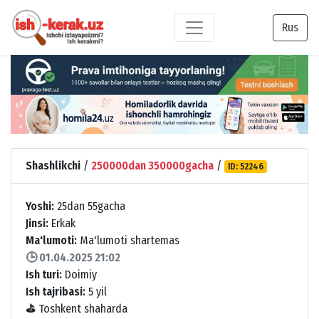
Rus
Shashlikchi
/
250000dan 350000gacha
/
ID: 52246
Yoshi:
25dan 55gacha
Jinsi:
Erkak
Ma'lumoti:
Ma'lumoti shartemas
🕒 01.04.2025 21:02
Ish turi:
Doimiy
Ish tajribasi:
5 yil
⛳
Toshkent shaharda