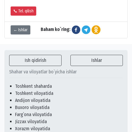
📞 Tel. qilish
Baham ko`ring:
← Ishlar
Ish qidirish
Ishlar
Shahar va viloyatlar bo`yicha ishlar
Toshkent shaharda
Toshkent viloyatida
Andijon viloyatida
Buxoro viloyatida
Fargʻona viloyatida
Jizzax viloyatida
Xorazm viloyatida