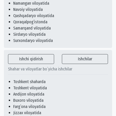
Namangan viloyatida
Navoiy viloyatida
Qashqadaryo viloyatida
Qoraqalpogʻistonda
Samarqand viloyatida
Sirdaryo viloyatida
Surxondaryo viloyatida
Ishchi qidirish
Ishchilar
Shahar va viloyatlar bo`yicha ishchilar
Toshkent shaharda
Toshkent viloyatida
Andijon viloyatida
Buxoro viloyatida
Fargʻona viloyatida
Jizzax viloyatida