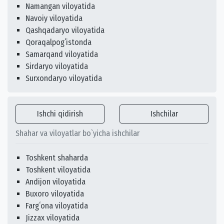
Namangan viloyatida
Navoiy viloyatida
Qashqadaryo viloyatida
Qoraqalpogʻistonda
Samarqand viloyatida
Sirdaryo viloyatida
Surxondaryo viloyatida
Ishchi qidirish
Ishchilar
Shahar va viloyatlar bo`yicha ishchilar
Toshkent shaharda
Toshkent viloyatida
Andijon viloyatida
Buxoro viloyatida
Fargʻona viloyatida
Jizzax viloyatida