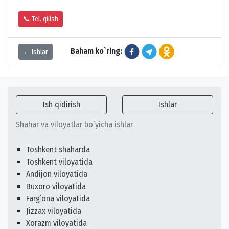
📞 Tel. qilish
Baham ko`ring:
← Ishlar
Ish qidirish
Ishlar
Shahar va viloyatlar bo`yicha ishlar
Toshkent shaharda
Toshkent viloyatida
Andijon viloyatida
Buxoro viloyatida
Fargʻona viloyatida
Jizzax viloyatida
Xorazm viloyatida