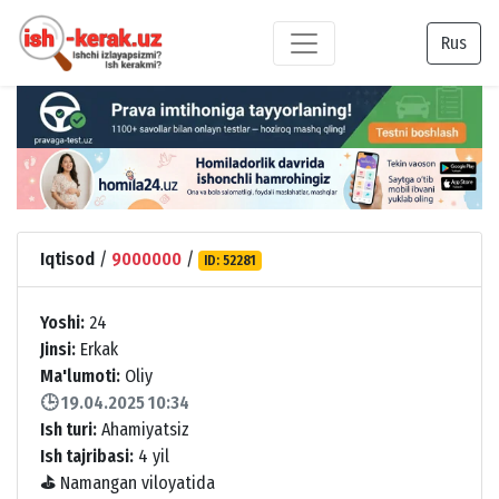
Rus
Iqtisod
/
9000000
/
ID: 52281
Yoshi:
24
Jinsi:
Erkak
Ma'lumoti:
Oliy
🕒 19.04.2025 10:34
Ish turi:
Ahamiyatsiz
Ish tajribasi:
4 yil
⛳
Namangan viloyatida