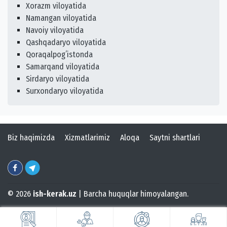
Xorazm viloyatida
Namangan viloyatida
Navoiy viloyatida
Qashqadaryo viloyatida
Qoraqalpogʻistonda
Samarqand viloyatida
Sirdaryo viloyatida
Surxondaryo viloyatida
Biz haqimizda
Xizmatlarimiz
Aloqa
Saytni shartlari
© 2026
ish-kerak.uz
| Barcha huquqlar himoyalangan.