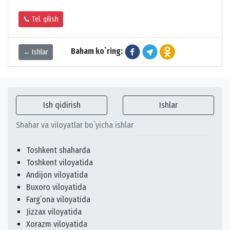
📞 Tel. qilish
Baham ko`ring:
← Ishlar
Ish qidirish
Ishlar
Shahar va viloyatlar bo`yicha ishlar
Toshkent shaharda
Toshkent viloyatida
Andijon viloyatida
Buxoro viloyatida
Fargʻona viloyatida
Jizzax viloyatida
Xorazm viloyatida