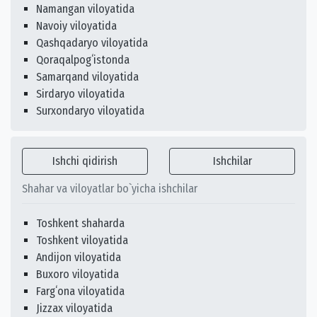
Namangan viloyatida
Navoiy viloyatida
Qashqadaryo viloyatida
Qoraqalpogʻistonda
Samarqand viloyatida
Sirdaryo viloyatida
Surxondaryo viloyatida
Ishchi qidirish
Ishchilar
Shahar va viloyatlar bo`yicha ishchilar
Toshkent shaharda
Toshkent viloyatida
Andijon viloyatida
Buxoro viloyatida
Fargʻona viloyatida
Jizzax viloyatida