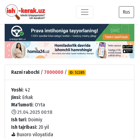
Rus
Razni rabochi
/
7000000
/
ID: 52285
Yoshi:
42
Jinsi:
Erkak
Ma'lumoti:
O'rta
🕒 21.04.2025 00:18
Ish turi:
Doimiy
Ish tajribasi:
20 yil
⛳
Buxoro viloyatida