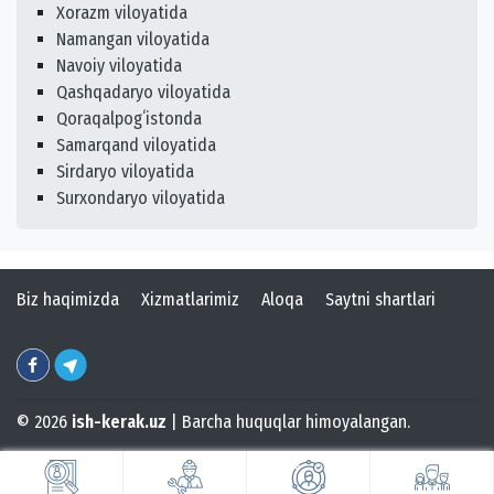
Xorazm viloyatida
Namangan viloyatida
Navoiy viloyatida
Qashqadaryo viloyatida
Qoraqalpogʻistonda
Samarqand viloyatida
Sirdaryo viloyatida
Surxondaryo viloyatida
Biz haqimizda
Xizmatlarimiz
Aloqa
Saytni shartlari
© 2026
ish-kerak.uz
| Barcha huquqlar himoyalangan.