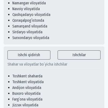
Namangan viloyatida
Navoiy viloyatida
Qashqadaryo viloyatida
Qoraqalpogʻistonda
Samarqand viloyatida
Sirdaryo viloyatida
Surxondaryo viloyatida
Ishchi qidirish
Ishchilar
Shahar va viloyatlar bo`yicha ishchilar
Toshkent shaharda
Toshkent viloyatida
Andijon viloyatida
Buxoro viloyatida
Fargʻona viloyatida
Jizzax viloyatida