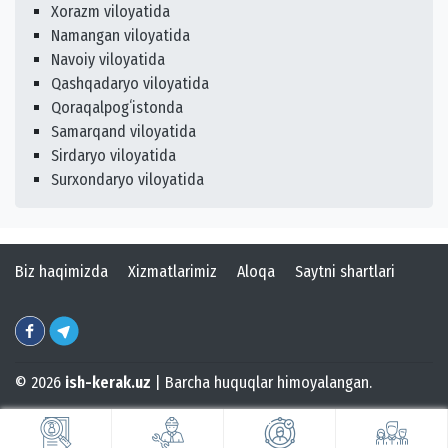
Xorazm viloyatida
Namangan viloyatida
Navoiy viloyatida
Qashqadaryo viloyatida
Qoraqalpogʻistonda
Samarqand viloyatida
Sirdaryo viloyatida
Surxondaryo viloyatida
Biz haqimizda
Xizmatlarimiz
Aloqa
Saytni shartlari
© 2026
ish-kerak.uz
| Barcha huquqlar himoyalangan.