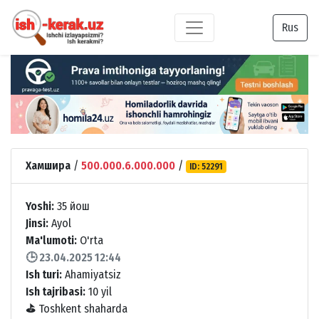
Rus
Хамшира
/
500.000.6.000.000
/
ID: 52291
Yoshi:
35 йош
Jinsi:
Ayol
Ma'lumoti:
O'rta
🕒 23.04.2025 12:44
Ish turi:
Ahamiyatsiz
Ish tajribasi:
10 yil
⛳
Toshkent shaharda