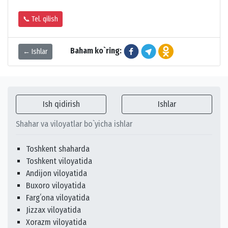
📞 Tel. qilish
Baham ko`ring:
← Ishlar
Ish qidirish
Ishlar
Shahar va viloyatlar bo`yicha ishlar
Toshkent shaharda
Toshkent viloyatida
Andijon viloyatida
Buxoro viloyatida
Fargʻona viloyatida
Jizzax viloyatida
Xorazm viloyatida