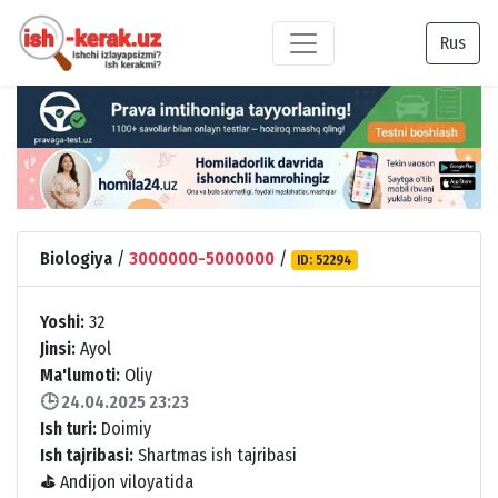
Rus
Biologiya
/
3000000-5000000
/
ID: 52294
Yoshi:
32
Jinsi:
Ayol
Ma'lumoti:
Oliy
🕒 24.04.2025 23:23
Ish turi:
Doimiy
Ish tajribasi:
Shartmas ish tajribasi
⛳
Andijon viloyatida