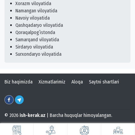
Xorazm viloyatida
Namangan viloyatida
Navoiy viloyatida
Qashqadaryo viloyatida
Qoraqalpogʻistonda
Samarqand viloyatida
Sirdaryo viloyatida
Surxondaryo viloyatida
Biz haqimizda
Xizmatlarimiz
Aloqa
Saytni shartlari
© 2026
ish-kerak.uz
| Barcha huquqlar himoyalangan.