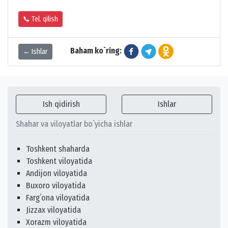
📞 Tel. qilish
Baham ko`ring:
← Ishlar
Ish qidirish
Ishlar
Shahar va viloyatlar bo`yicha ishlar
Toshkent shaharda
Toshkent viloyatida
Andijon viloyatida
Buxoro viloyatida
Fargʻona viloyatida
Jizzax viloyatida
Xorazm viloyatida