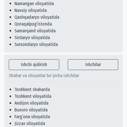
Namangan viloyatida
Navoiy viloyatida
Qashqadaryo viloyatida
Qoraqalpogʻistonda
Samarqand viloyatida
Sirdaryo viloyatida
Surxondaryo viloyatida
Ishchi qidirish
Ishchilar
Shahar va viloyatlar bo`yicha ishchilar
Toshkent shaharda
Toshkent viloyatida
Andijon viloyatida
Buxoro viloyatida
Fargʻona viloyatida
Jizzax viloyatida