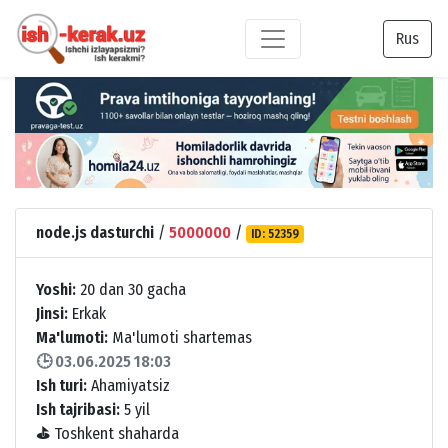
Rus
node.js dasturchi
/
5000000
/
ID: 52359
Yoshi:
20 dan 30 gacha
Jinsi:
Erkak
Ma'lumoti:
Ma'lumoti shartemas
🕒 03.06.2025 18:03
Ish turi:
Ahamiyatsiz
Ish tajribasi:
5 yil
⛳
Toshkent shaharda