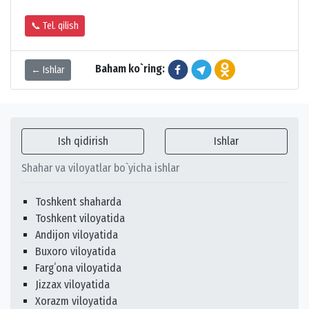
📞 Tel. qilish
Baham ko`ring:
← Ishlar
Ish qidirish
Ishlar
Shahar va viloyatlar bo`yicha ishlar
Toshkent shaharda
Toshkent viloyatida
Andijon viloyatida
Buxoro viloyatida
Fargʻona viloyatida
Jizzax viloyatida
Xorazm viloyatida