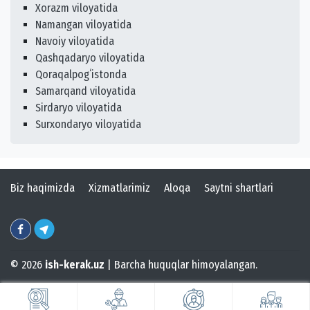
Xorazm viloyatida
Namangan viloyatida
Navoiy viloyatida
Qashqadaryo viloyatida
Qoraqalpogʻistonda
Samarqand viloyatida
Sirdaryo viloyatida
Surxondaryo viloyatida
Biz haqimizda
Xizmatlarimiz
Aloqa
Saytni shartlari
© 2026
ish-kerak.uz
| Barcha huquqlar himoyalangan.