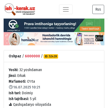
Rus
Oshpaz
/
6000000
/
ID: 52439
Yoshi:
32 yoshdaman
Jinsi:
Erkak
Ma'lumoti:
O'rta
🕒 16.07.2025 10:21
Ish turi:
Doimiy
Ish tajribasi:
5 yil
⛳
Qashqadaryo viloyatida