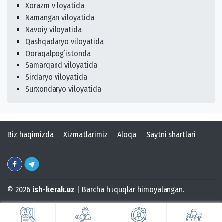
Xorazm viloyatida
Namangan viloyatida
Navoiy viloyatida
Qashqadaryo viloyatida
Qoraqalpogʻistonda
Samarqand viloyatida
Sirdaryo viloyatida
Surxondaryo viloyatida
Biz haqimizda
Xizmatlarimiz
Aloqa
Saytni shartlari
© 2026
ish-kerak.uz
| Barcha huquqlar himoyalangan.