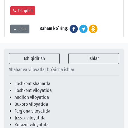
📞 Tel. qilish
Baham ko`ring:
← Ishlar
Ish qidirish
Ishlar
Shahar va viloyatlar bo`yicha ishlar
Toshkent shaharda
Toshkent viloyatida
Andijon viloyatida
Buxoro viloyatida
Fargʻona viloyatida
Jizzax viloyatida
Xorazm viloyatida