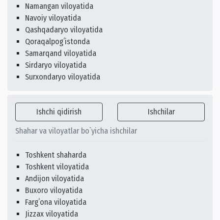
Namangan viloyatida
Navoiy viloyatida
Qashqadaryo viloyatida
Qoraqalpogʻistonda
Samarqand viloyatida
Sirdaryo viloyatida
Surxondaryo viloyatida
Ishchi qidirish
Ishchilar
Shahar va viloyatlar bo`yicha ishchilar
Toshkent shaharda
Toshkent viloyatida
Andijon viloyatida
Buxoro viloyatida
Fargʻona viloyatida
Jizzax viloyatida