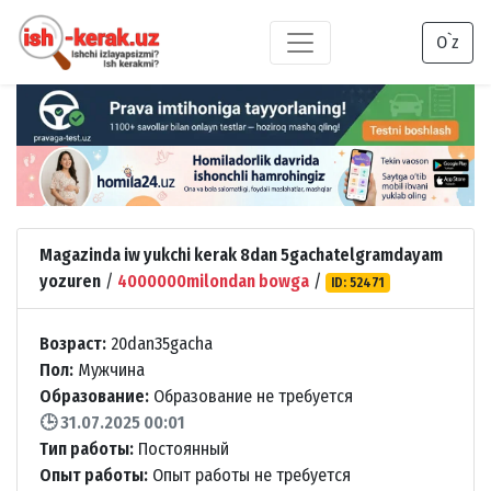
O`z
Magazinda iw yukchi kerak 8dan 5gachatelgramdayam
yozuren
/
4000000milondan bowga
/
ID: 52471
Возраст:
20dan35gacha
Пол:
Мужчина
Образование:
Образование не требуется
🕒 31.07.2025 00:01
Тип работы:
Постоянный
Опыт работы:
Опыт работы не требуется