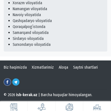
Xorazm viloyatida
Namangan viloyatida
Navoiy viloyatida
Qashqadaryo viloyatida
Qoraqalpogʻistonda
Samarqand viloyatida
Sirdaryo viloyatida
Surxondaryo viloyatida
Biz haqimizda
Xizmatlarimiz
Aloqa
Saytni shartlari
© 2026
ish-kerak.uz
| Barcha huquqlar himoyalangan.