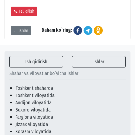
📞 Tel. qilish
Baham ko`ring:
← Ishlar
Ish qidirish
Ishlar
Shahar va viloyatlar bo`yicha ishlar
Toshkent shaharda
Toshkent viloyatida
Andijon viloyatida
Buxoro viloyatida
Fargʻona viloyatida
Jizzax viloyatida
Xorazm viloyatida