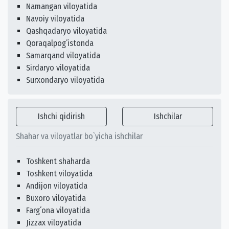
Namangan viloyatida
Navoiy viloyatida
Qashqadaryo viloyatida
Qoraqalpogʻistonda
Samarqand viloyatida
Sirdaryo viloyatida
Surxondaryo viloyatida
Ishchi qidirish
Ishchilar
Shahar va viloyatlar bo`yicha ishchilar
Toshkent shaharda
Toshkent viloyatida
Andijon viloyatida
Buxoro viloyatida
Fargʻona viloyatida
Jizzax viloyatida