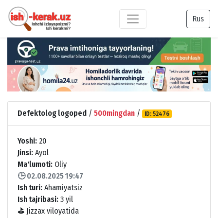
Rus
Defektolog logoped
/
500mingdan
/
ID: 52476
Yoshi:
20
Jinsi:
Ayol
Ma'lumoti:
Oliy
🕒 02.08.2025 19:47
Ish turi:
Ahamiyatsiz
Ish tajribasi:
3 yil
⛳
Jizzax viloyatida