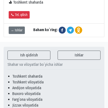
⛳
Toshkent shaharda
📞 Tel. qilish
Baham ko`ring:
← Ishlar
Ish qidirish
Ishlar
Shahar va viloyatlar bo`yicha ishlar
Toshkent shaharda
Toshkent viloyatida
Andijon viloyatida
Buxoro viloyatida
Fargʻona viloyatida
Jizzax viloyatida