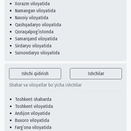
Xorazm viloyatida
Namangan viloyatida
Navoiy viloyatida
Qashqadaryo viloyatida
Qoraqalpogʻistonda
Samarqand viloyatida
Sirdaryo viloyatida
Surxondaryo viloyatida
Ishchi qidirish
Ishchilar
Shahar va viloyatlar bo`yicha ishchilar
Toshkent shaharda
Toshkent viloyatida
Andijon viloyatida
Buxoro viloyatida
Fargʻona viloyatida