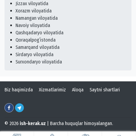
Jizzax viloyatida
Xorazm viloyatida
Namangan viloyatida
Navoiy viloyatida
Qashqadaryo viloyatida
Qoraqalpogʻistonda
Samarqand viloyatida
Sirdaryo viloyatida
Surxondaryo viloyatida
Biz haqimizda
Xizmatlarimiz
Aloqa
Saytni shartlari
© 2026
ish-kerak.uz
| Barcha huquqlar himoyalangan.