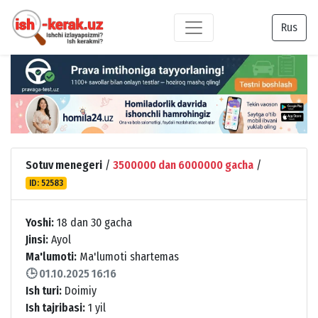
Rus
Sotuv menegeri
/
3500000 dan 6000000 gacha
/
ID: 52583
Yoshi:
18 dan 30 gacha
Jinsi:
Ayol
Ma'lumoti:
Ma'lumoti shartemas
🕒 01.10.2025 16:16
Ish turi:
Doimiy
Ish tajribasi:
1 yil