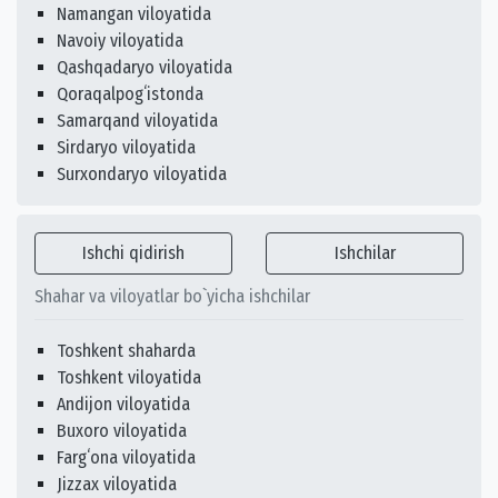
Namangan viloyatida
Navoiy viloyatida
Qashqadaryo viloyatida
Qoraqalpogʻistonda
Samarqand viloyatida
Sirdaryo viloyatida
Surxondaryo viloyatida
Ishchi qidirish
Ishchilar
Shahar va viloyatlar bo`yicha ishchilar
Toshkent shaharda
Toshkent viloyatida
Andijon viloyatida
Buxoro viloyatida
Fargʻona viloyatida
Jizzax viloyatida