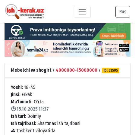
Rus
Mebelchi va shogirt
/
4000000-15000000
/
ID: 52595
Yoshi:
18-45
Jinsi:
Erkak
Ma'lumoti:
O'rta
🕒 15.10.2025 11:37
Ish turi:
Doimiy
Ish tajribasi:
Shartmas ish tajribasi
⛳
Toshkent viloyatida