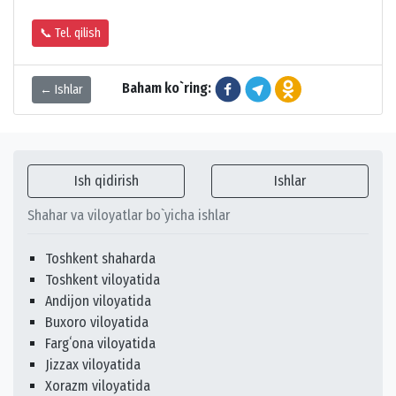
📞 Tel. qilish
Baham ko`ring:
← Ishlar
Ish qidirish
Ishlar
Shahar va viloyatlar bo`yicha ishlar
Toshkent shaharda
Toshkent viloyatida
Andijon viloyatida
Buxoro viloyatida
Fargʻona viloyatida
Jizzax viloyatida
Xorazm viloyatida