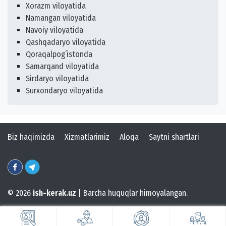
Xorazm viloyatida
Namangan viloyatida
Navoiy viloyatida
Qashqadaryo viloyatida
Qoraqalpogʻistonda
Samarqand viloyatida
Sirdaryo viloyatida
Surxondaryo viloyatida
Biz haqimizda
Xizmatlarimiz
Aloqa
Saytni shartlari
© 2026
ish-kerak.uz
| Barcha huquqlar himoyalangan.