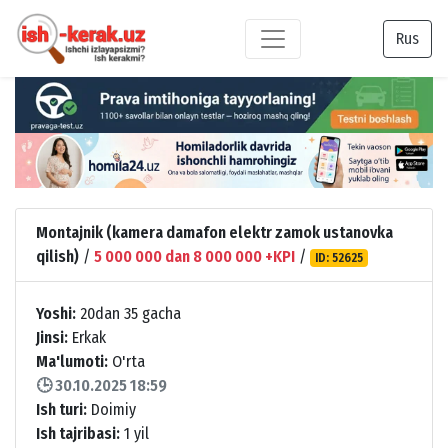
Rus
Montajnik (kamera damafon elektr zamok ustanovka
qilish)
/
5 000 000 dan 8 000 000 +KPI
/
ID: 52625
Yoshi:
20dan 35 gacha
Jinsi:
Erkak
Ma'lumoti:
O'rta
🕒 30.10.2025 18:59
Ish turi:
Doimiy
Ish tajribasi:
1 yil