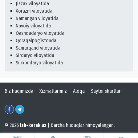
Jizzax viloyatida
Xorazm viloyatida
Namangan viloyatida
Navoiy viloyatida
Qashqadaryo viloyatida
Qoraqalpogʻistonda
Samarqand viloyatida
Sirdaryo viloyatida
Surxondaryo viloyatida
Biz haqimizda
Xizmatlarimiz
Aloqa
Saytni shartlari
© 2026
ish-kerak.uz
| Barcha huquqlar himoyalangan.