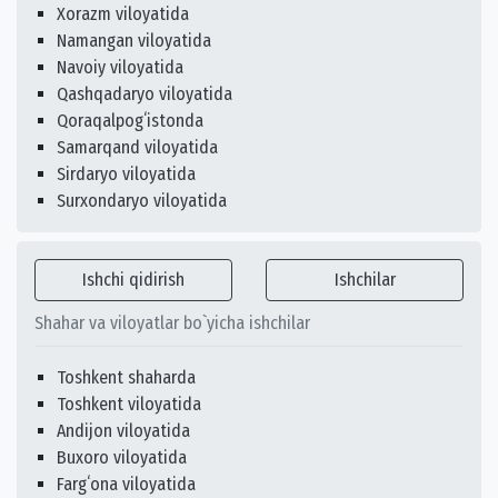
Xorazm viloyatida
Namangan viloyatida
Navoiy viloyatida
Qashqadaryo viloyatida
Qoraqalpogʻistonda
Samarqand viloyatida
Sirdaryo viloyatida
Surxondaryo viloyatida
Ishchi qidirish
Ishchilar
Shahar va viloyatlar bo`yicha ishchilar
Toshkent shaharda
Toshkent viloyatida
Andijon viloyatida
Buxoro viloyatida
Fargʻona viloyatida