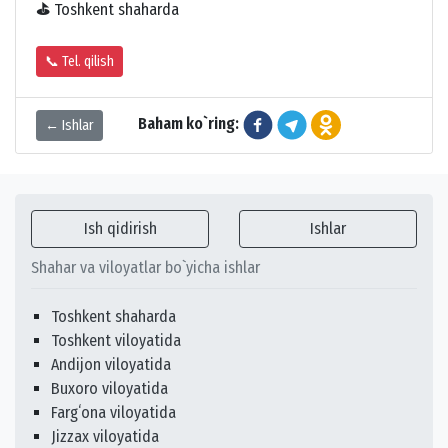
⛳
Toshkent shaharda
📞 Tel. qilish
Baham ko`ring:
← Ishlar
Ish qidirish
Ishlar
Shahar va viloyatlar bo`yicha ishlar
Toshkent shaharda
Toshkent viloyatida
Andijon viloyatida
Buxoro viloyatida
Fargʻona viloyatida
Jizzax viloyatida