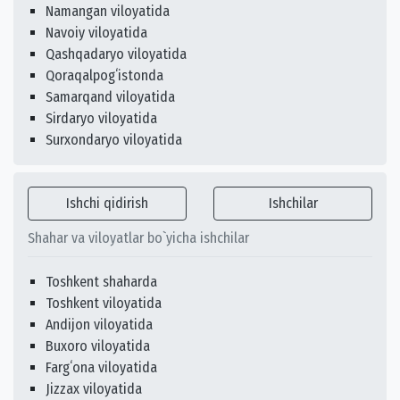
Namangan viloyatida
Navoiy viloyatida
Qashqadaryo viloyatida
Qoraqalpogʻistonda
Samarqand viloyatida
Sirdaryo viloyatida
Surxondaryo viloyatida
Ishchi qidirish
Ishchilar
Shahar va viloyatlar bo`yicha ishchilar
Toshkent shaharda
Toshkent viloyatida
Andijon viloyatida
Buxoro viloyatida
Fargʻona viloyatida
Jizzax viloyatida