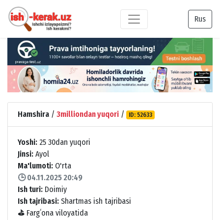
Rus
Hamshira
/
3milliondan yuqori
/
ID: 52633
Yoshi:
25 30dan yuqori
Jinsi:
Ayol
Ma'lumoti:
O'rta
🕒 04.11.2025 20:49
Ish turi:
Doimiy
Ish tajribasi:
Shartmas ish tajribasi
⛳
Fargʻona viloyatida