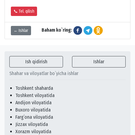
📞 Tel. qilish
Baham ko`ring:
← Ishlar
Ish qidirish
Ishlar
Shahar va viloyatlar bo`yicha ishlar
Toshkent shaharda
Toshkent viloyatida
Andijon viloyatida
Buxoro viloyatida
Fargʻona viloyatida
Jizzax viloyatida
Xorazm viloyatida