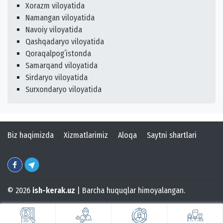
Xorazm viloyatida
Namangan viloyatida
Navoiy viloyatida
Qashqadaryo viloyatida
Qoraqalpogʻistonda
Samarqand viloyatida
Sirdaryo viloyatida
Surxondaryo viloyatida
Biz haqimizda
Xizmatlarimiz
Aloqa
Saytni shartlari
© 2026
ish-kerak.uz
| Barcha huquqlar himoyalangan.