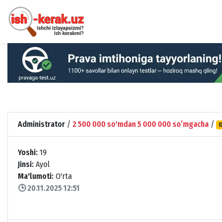
Administrator
/
2 500 000 so'mdan 5 000 000 soʼmgacha
/
I
Yoshi:
19
Jinsi:
Ayol
Ma'lumoti:
O'rta
🕒 20.11.2025 12:51