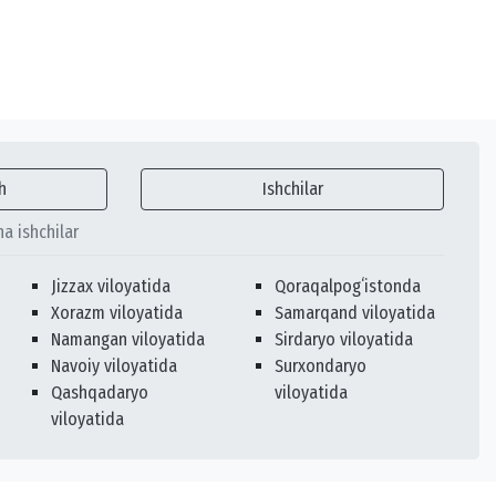
h
Ishchilar
ha ishchilar
Jizzax viloyatida
Qoraqalpogʻistonda
Xorazm viloyatida
Samarqand viloyatida
Namangan viloyatida
Sirdaryo viloyatida
Navoiy viloyatida
Surxondaryo
Qashqadaryo
viloyatida
viloyatida