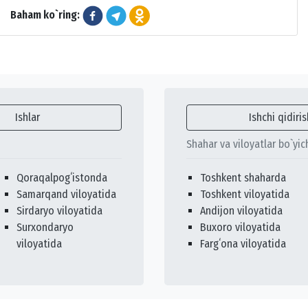
Baham ko`ring:
Ishlar
Ishchi qidiris
Shahar va viloyatlar bo`yic
Qoraqalpogʻistonda
Toshkent shaharda
Samarqand viloyatida
Toshkent viloyatida
Sirdaryo viloyatida
Andijon viloyatida
Surxondaryo
Buxoro viloyatida
viloyatida
Fargʻona viloyatida