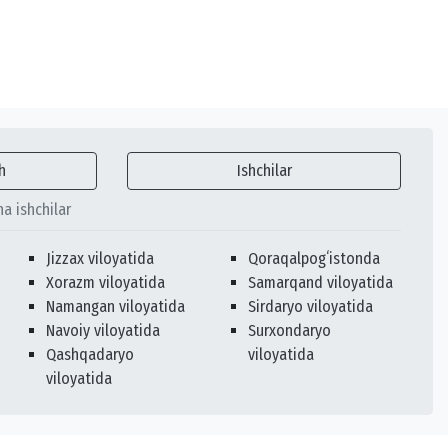
h
Ishchilar
ha ishchilar
Jizzax viloyatida
Qoraqalpogʻistonda
Xorazm viloyatida
Samarqand viloyatida
Namangan viloyatida
Sirdaryo viloyatida
Navoiy viloyatida
Surxondaryo
Qashqadaryo
viloyatida
viloyatida