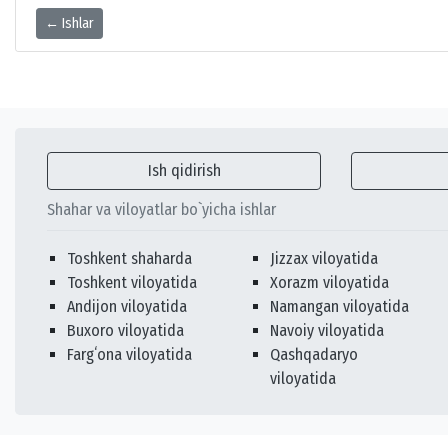
← Ishlar
Ish qidirish
Shahar va viloyatlar bo`yicha ishlar
Toshkent shaharda
Jizzax viloyatida
Toshkent viloyatida
Xorazm viloyatida
Andijon viloyatida
Namangan viloyatida
Buxoro viloyatida
Navoiy viloyatida
Fargʻona viloyatida
Qashqadaryo
viloyatida