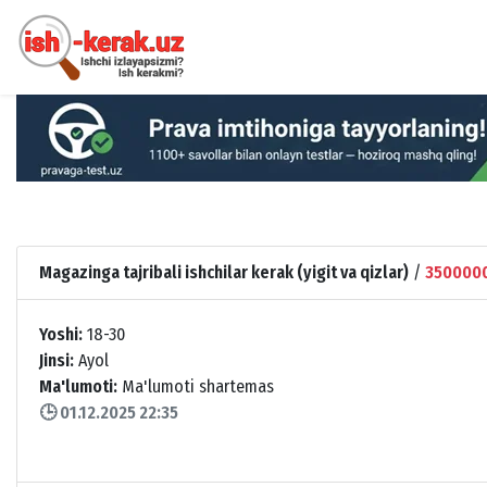
Magazinga tajribali ishchilar kerak (yigit va qizlar)
/
3500000
Yoshi:
18-30
Jinsi:
Ayol
Ma'lumoti:
Ma'lumoti shartemas
🕒 01.12.2025 22:35