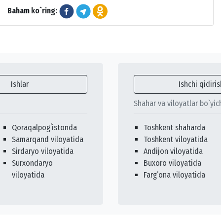
Baham ko`ring:
Ishlar
Ishchi qidiris
Shahar va viloyatlar bo`yic
Qoraqalpogʻistonda
Toshkent shaharda
Samarqand viloyatida
Toshkent viloyatida
Sirdaryo viloyatida
Andijon viloyatida
Surxondaryo
Buxoro viloyatida
viloyatida
Fargʻona viloyatida