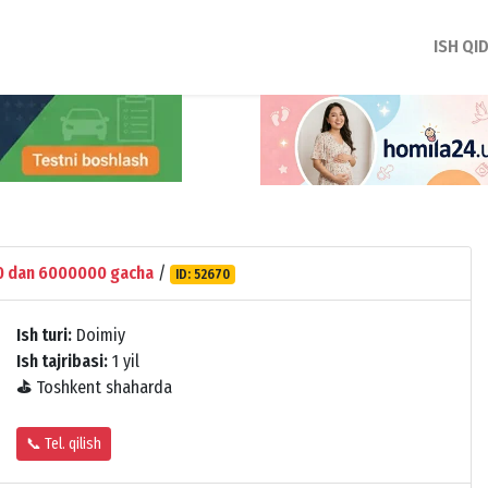
ISH QI
 dan 6000000 gacha
/
ID: 52670
Ish turi:
Doimiy
Ish tajribasi:
1 yil
⛳
Toshkent shaharda
📞 Tel. qilish