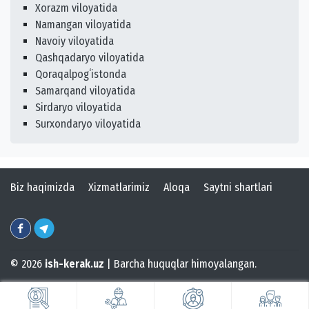
Xorazm viloyatida
Namangan viloyatida
Navoiy viloyatida
Qashqadaryo viloyatida
Qoraqalpogʻistonda
Samarqand viloyatida
Sirdaryo viloyatida
Surxondaryo viloyatida
Biz haqimizda
Xizmatlarimiz
Aloqa
Saytni shartlari
© 2026
ish-kerak.uz
| Barcha huquqlar himoyalangan.