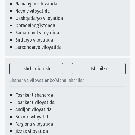
Namangan viloyatida
Navoiy viloyatida
Qashqadaryo viloyatida
Qoraqalpogʻistonda
Samarqand viloyatida
Sirdaryo viloyatida
Surxondaryo viloyatida
Ishchi qidirish
Ishchilar
Shahar va viloyatlar bo`yicha ishchilar
Toshkent shaharda
Toshkent viloyatida
Andijon viloyatida
Buxoro viloyatida
Fargʻona viloyatida
Jizzax viloyatida