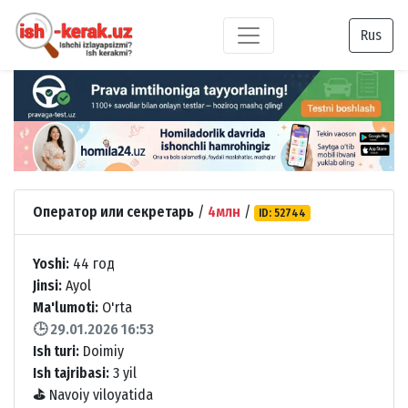
Rus
Оператор или секретарь
/
4млн
/
ID: 52744
Yoshi:
44 год
Jinsi:
Ayol
Ma'lumoti:
O'rta
🕒 29.01.2026 16:53
Ish turi:
Doimiy
Ish tajribasi:
3 yil
⛳
Navoiy viloyatida