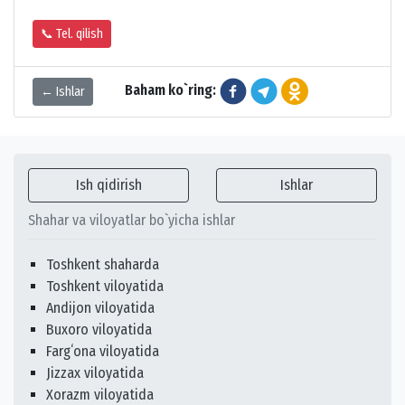
📞 Tel. qilish
Baham ko`ring:
← Ishlar
Ish qidirish
Ishlar
Shahar va viloyatlar bo`yicha ishlar
Toshkent shaharda
Toshkent viloyatida
Andijon viloyatida
Buxoro viloyatida
Fargʻona viloyatida
Jizzax viloyatida
Xorazm viloyatida