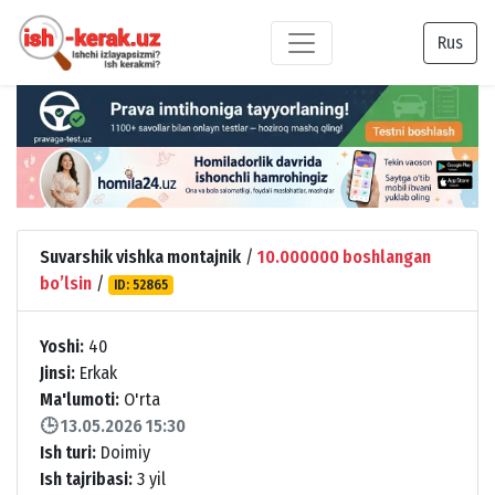
Rus
Suvarshik vishka montajnik
/
10.000000 boshlangan
boʼlsin
/
ID: 52865
Yoshi:
40
Jinsi:
Erkak
Ma'lumoti:
O'rta
🕒 13.05.2026 15:30
Ish turi:
Doimiy
Ish tajribasi:
3 yil