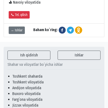
⛳
Navoiy viloyatida
📞 Tel. qilish
Baham ko`ring:
← Ishlar
Ish qidirish
Ishlar
Shahar va viloyatlar bo`yicha ishlar
Toshkent shaharda
Toshkent viloyatida
Andijon viloyatida
Buxoro viloyatida
Fargʻona viloyatida
Jizzax viloyatida