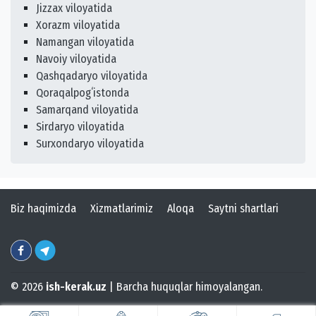
Jizzax viloyatida
Xorazm viloyatida
Namangan viloyatida
Navoiy viloyatida
Qashqadaryo viloyatida
Qoraqalpogʻistonda
Samarqand viloyatida
Sirdaryo viloyatida
Surxondaryo viloyatida
Biz haqimizda
Xizmatlarimiz
Aloqa
Saytni shartlari
© 2026
ish-kerak.uz
| Barcha huquqlar himoyalangan.