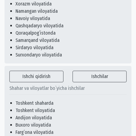
Xorazm viloyatida
Namangan viloyatida
Navoiy viloyatida
Qashqadaryo viloyatida
Qoraqalpogʻistonda
Samarqand viloyatida
Sirdaryo viloyatida
Surxondaryo viloyatida
Ishchi qidirish
Ishchilar
Shahar va viloyatlar bo`yicha ishchilar
Toshkent shaharda
Toshkent viloyatida
Andijon viloyatida
Buxoro viloyatida
Fargʻona viloyatida