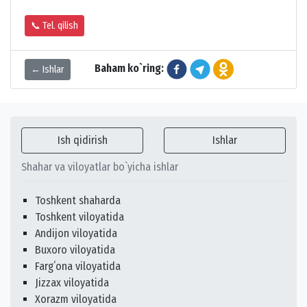
📞 Tel. qilish
Baham ko`ring:
← Ishlar
Ish qidirish
Ishlar
Shahar va viloyatlar bo`yicha ishlar
Toshkent shaharda
Toshkent viloyatida
Andijon viloyatida
Buxoro viloyatida
Fargʻona viloyatida
Jizzax viloyatida
Xorazm viloyatida