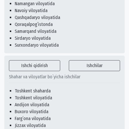
Namangan viloyatida
Navoiy viloyatida
Qashqadaryo viloyatida
Qoraqalpogʻistonda
Samarqand viloyatida
Sirdaryo viloyatida
Surxondaryo viloyatida
Ishchi qidirish
Ishchilar
Shahar va viloyatlar bo`yicha ishchilar
Toshkent shaharda
Toshkent viloyatida
Andijon viloyatida
Buxoro viloyatida
Fargʻona viloyatida
Jizzax viloyatida