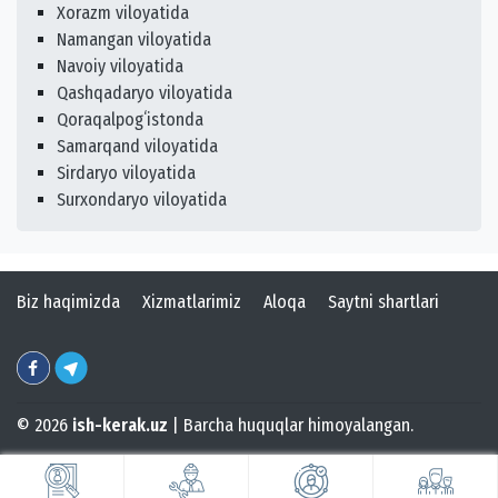
Xorazm viloyatida
Namangan viloyatida
Navoiy viloyatida
Qashqadaryo viloyatida
Qoraqalpogʻistonda
Samarqand viloyatida
Sirdaryo viloyatida
Surxondaryo viloyatida
Biz haqimizda
Xizmatlarimiz
Aloqa
Saytni shartlari
© 2026
ish-kerak.uz
| Barcha huquqlar himoyalangan.