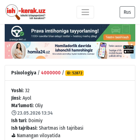
Rus
Psixologiya
/
4000000
/
ID: 52872
Yoshi:
32
Jinsi:
Ayol
Ma'lumoti:
Oliy
🕒 23.05.2026 13:34
Ish turi:
Doimiy
Ish tajribasi:
Shartmas ish tajribasi
⛳
Namangan viloyatida