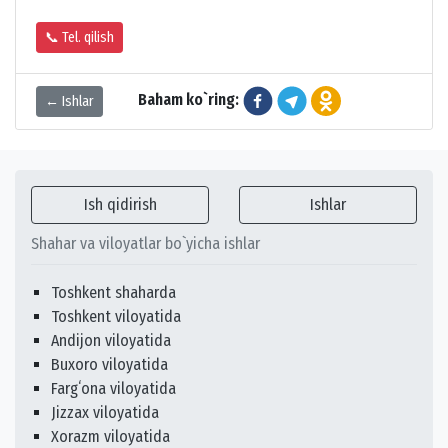
📞 Tel. qilish
Baham ko`ring:
← Ishlar
Ish qidirish
Ishlar
Shahar va viloyatlar bo`yicha ishlar
Toshkent shaharda
Toshkent viloyatida
Andijon viloyatida
Buxoro viloyatida
Fargʻona viloyatida
Jizzax viloyatida
Xorazm viloyatida