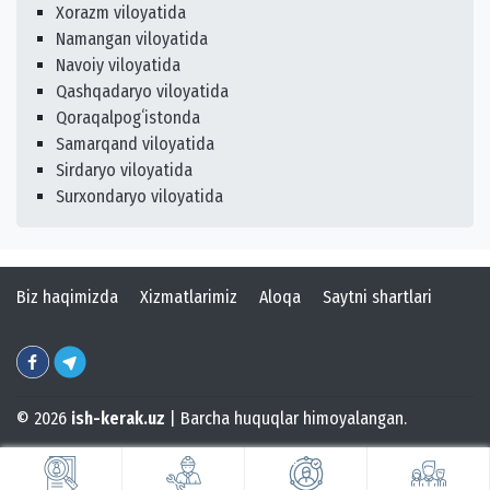
Xorazm viloyatida
Namangan viloyatida
Navoiy viloyatida
Qashqadaryo viloyatida
Qoraqalpogʻistonda
Samarqand viloyatida
Sirdaryo viloyatida
Surxondaryo viloyatida
Biz haqimizda
Xizmatlarimiz
Aloqa
Saytni shartlari
© 2026
ish-kerak.uz
| Barcha huquqlar himoyalangan.