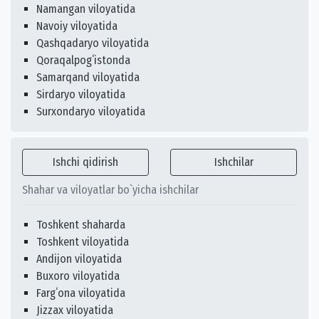
Namangan viloyatida
Navoiy viloyatida
Qashqadaryo viloyatida
Qoraqalpogʻistonda
Samarqand viloyatida
Sirdaryo viloyatida
Surxondaryo viloyatida
Ishchi qidirish
Ishchilar
Shahar va viloyatlar bo`yicha ishchilar
Toshkent shaharda
Toshkent viloyatida
Andijon viloyatida
Buxoro viloyatida
Fargʻona viloyatida
Jizzax viloyatida