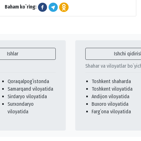
Baham ko`ring:
Ishlar
Ishchi qidiris
Shahar va viloyatlar bo`yic
Qoraqalpogʻistonda
Toshkent shaharda
Samarqand viloyatida
Toshkent viloyatida
Sirdaryo viloyatida
Andijon viloyatida
Surxondaryo
Buxoro viloyatida
viloyatida
Fargʻona viloyatida