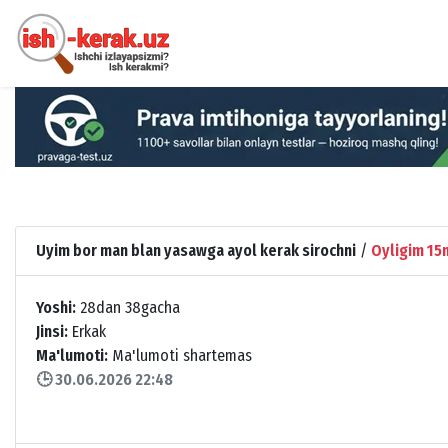
Uyim bor man blan yasawga ayol kerak sirochni
/
Oyligim 15
Yoshi:
28dan 38gacha
Jinsi:
Erkak
Ma'lumoti:
Ma'lumoti shartemas
🕒 30.06.2026 22:48