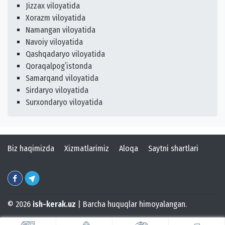
Jizzax viloyatida
Xorazm viloyatida
Namangan viloyatida
Navoiy viloyatida
Qashqadaryo viloyatida
Qoraqalpogʻistonda
Samarqand viloyatida
Sirdaryo viloyatida
Surxondaryo viloyatida
Biz haqimizda
Xizmatlarimiz
Aloqa
Saytni shartlari
© 2026
ish-kerak.uz
| Barcha huquqlar himoyalangan.