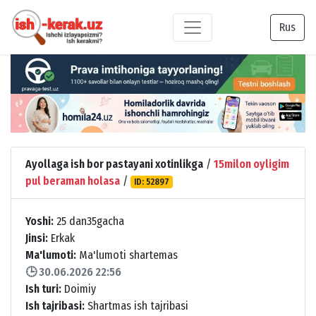
Rus
Ayollaga ish bor pastayani xotinlikga
/
15milon oyligim
pul beraman holasa
/
ID: 52897
Yoshi:
25 dan35gacha
Jinsi:
Erkak
Ma'lumoti:
Ma'lumoti shartemas
🕒 30.06.2026 22:56
Ish turi:
Doimiy
Ish tajribasi:
Shartmas ish tajribasi