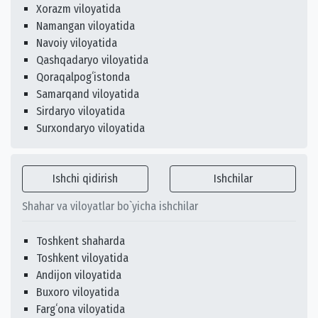
Xorazm viloyatida
Namangan viloyatida
Navoiy viloyatida
Qashqadaryo viloyatida
Qoraqalpogʻistonda
Samarqand viloyatida
Sirdaryo viloyatida
Surxondaryo viloyatida
Ishchi qidirish
Ishchilar
Shahar va viloyatlar bo`yicha ishchilar
Toshkent shaharda
Toshkent viloyatida
Andijon viloyatida
Buxoro viloyatida
Fargʻona viloyatida