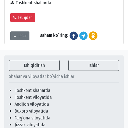
⛳
Toshkent shaharda
📞 Tel. qilish
Baham ko`ring:
← Ishlar
Ish qidirish
Ishlar
Shahar va viloyatlar bo`yicha ishlar
Toshkent shaharda
Toshkent viloyatida
Andijon viloyatida
Buxoro viloyatida
Fargʻona viloyatida
Jizzax viloyatida