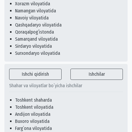
Xorazm viloyatida
Namangan viloyatida
Navoiy viloyatida
Qashqadaryo viloyatida
Qoraqalpogʻistonda
Samarqand viloyatida
Sirdaryo viloyatida
Surxondaryo viloyatida
Ishchi qidirish
Ishchilar
Shahar va viloyatlar bo`yicha ishchilar
Toshkent shaharda
Toshkent viloyatida
Andijon viloyatida
Buxoro viloyatida
Fargʻona viloyatida