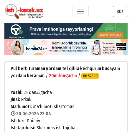
Rus
Pul berb turaman yordam tel qilila kechqurun busayam
yordam beraman
/
20milongacha
/
ID: 52899
Yoshi:
25 dan35gacha
Jinsi:
Erkak
Ma'lumoti:
Ma'lumoti shartemas
🕒 30.06.2026 23:04
Ish turi:
Doimiy
Ish tajribasi:
Shartmas ish tajribasi