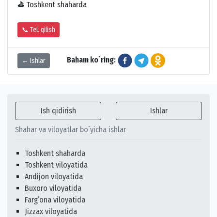
⛳
Toshkent shaharda
📞 Tel. qilish
Baham ko`ring:
← Ishlar
Ish qidirish
Ishlar
Shahar va viloyatlar bo`yicha ishlar
Toshkent shaharda
Toshkent viloyatida
Andijon viloyatida
Buxoro viloyatida
Fargʻona viloyatida
Jizzax viloyatida