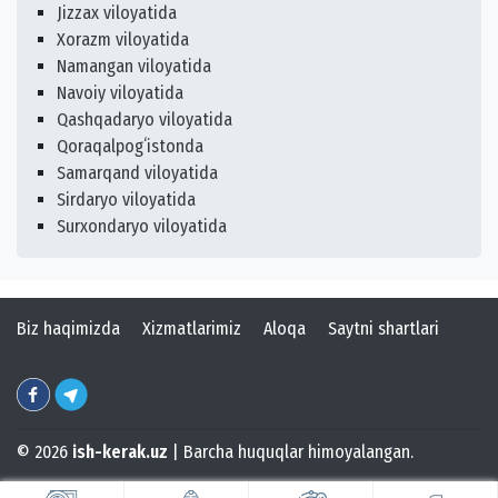
Jizzax viloyatida
Xorazm viloyatida
Namangan viloyatida
Navoiy viloyatida
Qashqadaryo viloyatida
Qoraqalpogʻistonda
Samarqand viloyatida
Sirdaryo viloyatida
Surxondaryo viloyatida
Biz haqimizda
Xizmatlarimiz
Aloqa
Saytni shartlari
© 2026
ish-kerak.uz
| Barcha huquqlar himoyalangan.