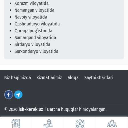
Xorazm viloyatida
Namangan viloyatida
Navoiy viloyatida
Qashqadaryo viloyatida
Qoraqalpogʻistonda
Samarqand viloyatida
Sirdaryo viloyatida
Surxondaryo viloyatida
Biz haqimizda
Xizmatlarimiz
Aloqa
Saytni shartlari
© 2026
ish-kerak.uz
| Barcha huquqlar himoyalangan.