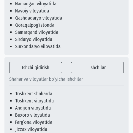
Namangan viloyatida
Navoiy viloyatida
Qashqadaryo viloyatida
Qoraqalpogʻistonda
Samarqand viloyatida
Sirdaryo viloyatida
Surxondaryo viloyatida
Ishchi qidirish
Ishchilar
Shahar va viloyatlar bo`yicha ishchilar
Toshkent shaharda
Toshkent viloyatida
Andijon viloyatida
Buxoro viloyatida
Fargʻona viloyatida
Jizzax viloyatida