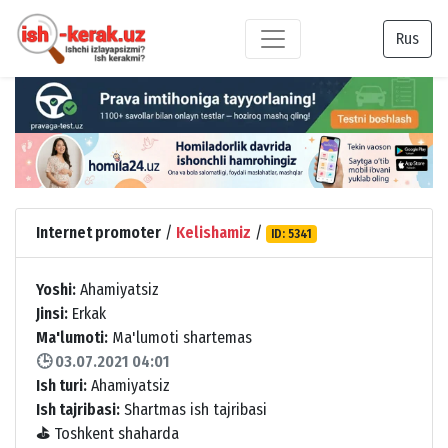
Rus
Internet promoter
/
Kelishamiz
/
ID: 5341
Yoshi:
Ahamiyatsiz
Jinsi:
Erkak
Ma'lumoti:
Ma'lumoti shartemas
🕒 03.07.2021 04:01
Ish turi:
Ahamiyatsiz
Ish tajribasi:
Shartmas ish tajribasi
⛳
Toshkent shaharda