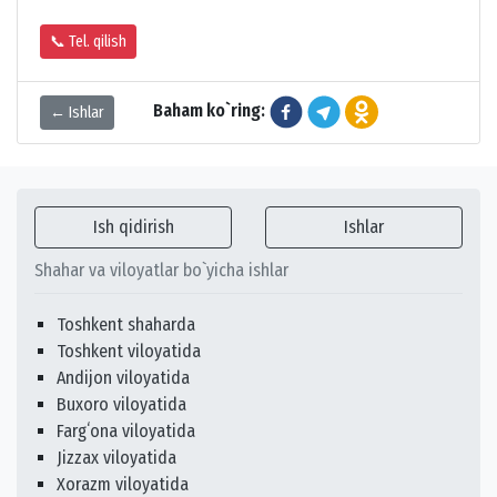
📞 Tel. qilish
Baham ko`ring:
← Ishlar
Ish qidirish
Ishlar
Shahar va viloyatlar bo`yicha ishlar
Toshkent shaharda
Toshkent viloyatida
Andijon viloyatida
Buxoro viloyatida
Fargʻona viloyatida
Jizzax viloyatida
Xorazm viloyatida