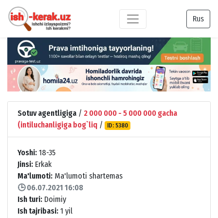
Rus
Sotuv agentligiga
/
2 000 000 - 5 000 000 gacha
(intiluchanligiga bog`liq
/
ID: 5380
Yoshi:
18-35
Jinsi:
Erkak
Ma'lumoti:
Ma'lumoti shartemas
🕒 06.07.2021 16:08
Ish turi:
Doimiy
Ish tajribasi:
1 yil