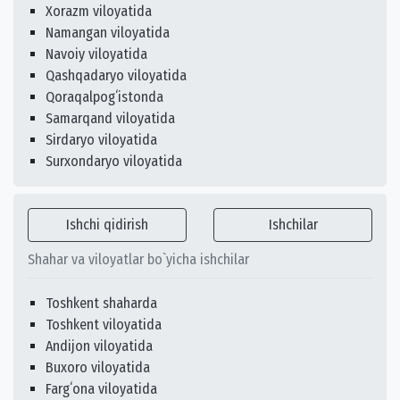
Xorazm viloyatida
Namangan viloyatida
Navoiy viloyatida
Qashqadaryo viloyatida
Qoraqalpogʻistonda
Samarqand viloyatida
Sirdaryo viloyatida
Surxondaryo viloyatida
Ishchi qidirish
Ishchilar
Shahar va viloyatlar bo`yicha ishchilar
Toshkent shaharda
Toshkent viloyatida
Andijon viloyatida
Buxoro viloyatida
Fargʻona viloyatida