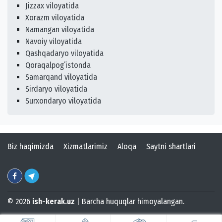
Jizzax viloyatida
Xorazm viloyatida
Namangan viloyatida
Navoiy viloyatida
Qashqadaryo viloyatida
Qoraqalpogʻistonda
Samarqand viloyatida
Sirdaryo viloyatida
Surxondaryo viloyatida
Biz haqimizda
Xizmatlarimiz
Aloqa
Saytni shartlari
© 2026
ish-kerak.uz
| Barcha huquqlar himoyalangan.