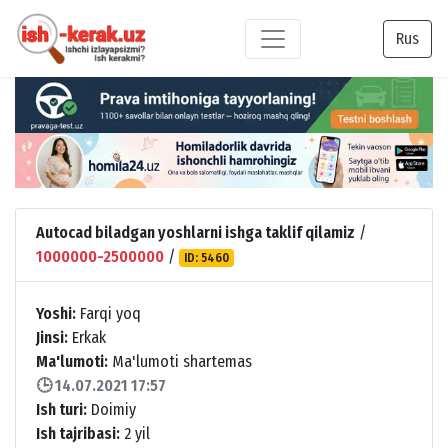
Rus
Autocad biladgan yoshlarni ishga taklif qilamiz
/
1000000-2500000
/
ID: 5460
Yoshi:
Farqi yoq
Jinsi:
Erkak
Ma'lumoti:
Ma'lumoti shartemas
🕒 14.07.2021 17:57
Ish turi:
Doimiy
Ish tajribasi:
2 yil