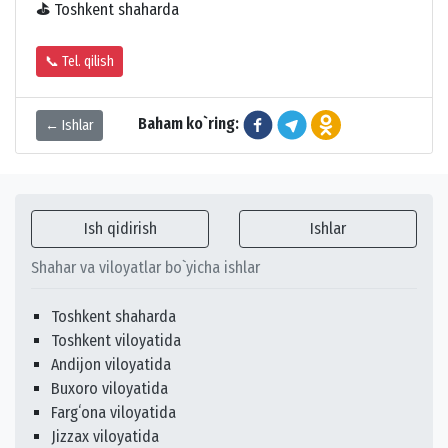
⛳
Toshkent shaharda
📞 Tel. qilish
Baham ko`ring:
← Ishlar
Ish qidirish
Ishlar
Shahar va viloyatlar bo`yicha ishlar
Toshkent shaharda
Toshkent viloyatida
Andijon viloyatida
Buxoro viloyatida
Fargʻona viloyatida
Jizzax viloyatida